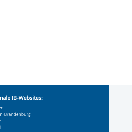
nale IB-Websites:
en
lin-Brandenburg
e
d