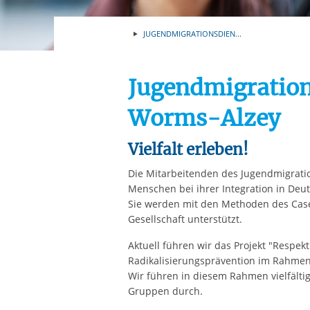
Ihre etwaige Einwilligung e
der von Ihnen aufgerufene
JUGENDMIGRATIONSDIEN...
aufgrund berechtigter Inte
Jugendmigration
Worms-Alzey
Vielfalt erleben!
Die Mitarbeitenden des Jugendmigrati
Menschen bei ihrer Integration in Deu
Sie werden mit den Methoden des Case
Gesellschaft unterstützt.
Aktuell führen wir das Projekt "Respek
Radikalisierungsprävention im Rahmen
Wir führen in diesem Rahmen vielfältig
Gruppen durch.