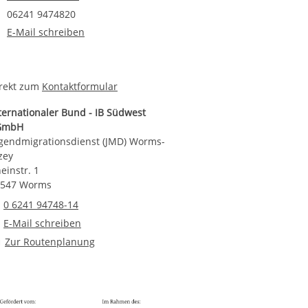
Faxnummer
06241 9474820
E-Mail an Serap Yilmaz, Leitung
E-Mail schreiben
rekt zum
Kontaktformular
ternationaler Bund - IB Südwest
GmbH
gendmigrationsdienst (JMD) Worms-
zey
einstr. 1
7547 Worms
Telefonnummer
0 6241 94748-14
E-Mail an Jugendmigrationsdienst (JMD) Worms-Alzey
E-Mail schreiben
Route planen
Zur Routenplanung