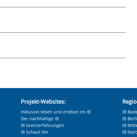
inder- und Jugendhilfe / amb.
lzey
hneten Felder sind Pflichtfelder.
Projekt-Websites:
Regio
Inklusion leben und erleben im IB
IB Bad
Der nachhaltige IB
IB Ber
IB Grenzerfahrungen
IB Mitt
IB Schaut Hin
IB Nor