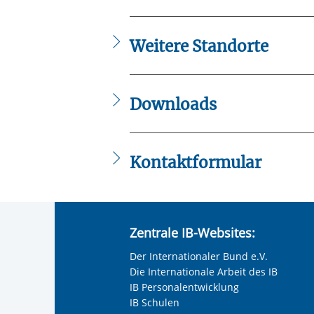
Respekt Coaches in Worms
Weitere Standorte
Soziale Arbeit / Berufliche Bildung / K
Eingliederungshilfe Worms
Respekt Coaches in Alzey
Downloads
Jugendmigrationsdienst (JMD) Worms-A
IB_Flyer_JMD_Worms.pdf
Kontaktformular
Die mit einem Sternchen (
*
) gekennzeic
Anrede
*
Zentrale IB-Websites:
Keine Angabe
Der Internationaler Bund e.V.
Frau
Die Internationale Arbeit des IB
Herr
IB Personalentwicklung
IB Schulen
Neutrale Anrede