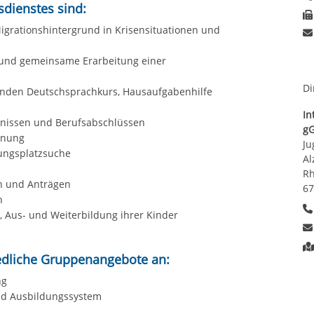
dienstes sind:
grationshintergrund in Krisensituationen und
g und gemeinsame Erarbeitung einer
Di
enden Deutschsprachkurs, Hausaufgabenhilfe
In
gnissen und Berufsabschlüssen
g
anung
Ju
dungsplatzsuche
Al
Rh
en und Anträgen
6
n
, Aus- und Weiterbildung ihrer Kinder
iedliche Gruppenangebote an:
ng
und Ausbildungssystem