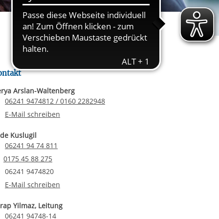
rgabe starten/stoppen
ereitstellung
es setzen wir
ontakt
rya Arslan-Waltenberg
Telefonnummer
06241 9474812 / 0160 2282948
E-Mail an Derya Arslan-Waltenberg
E-Mail schreiben
de Kuslugil
Telefonnummer
06241 94 74 811
Email senden
0175 45 88 275
Faxnummer
06241 9474820
E-Mail an Yade Kuslugil
E-Mail schreiben
rap Yilmaz, Leitung
Telefonnummer
06241 94748-14