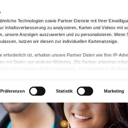
n
hnliche Technologien sowie Partner-Dienste mit Ihrer Einwilligu
Video-Blog & Presse
Freie Jobs & mehr
Unser
r Inhaltsverbesserung zu analysieren, Karten und Videos mit s
n, unsere Anzeigen auszuwerten und zu personalisieren. Wenn 
 zulassen, nutzen wir diesen zur individuellen Kartenanzeige.
 erforderlich ist, erhalten unsere Partner Daten wie Ihre IP-Adr
n mit Daten von anderen Websites. Die Partner erkennen mitun
uch verschiedene Geräte verwenden, und verknüpfen die Date
kann die Datenübertragung in Drittländer (insb. die USA) nicht
rt ist kein der EU gleichwertiges Datenschutzniveau gewährlei
hre Daten führen kann.
Präferenzen
Statistik
Marketing
 in unseren
Datenschutzhinweisen
und in unserer
Cookie-Über
site-Funktionen für diese Zwecke aktiviert sind, müssen Sie al
können mittels nachfolgender Buttons über Ihre Einwilligung für
 erteilte Einwilligung stets für die Zukunft widerrufen. Bitte be