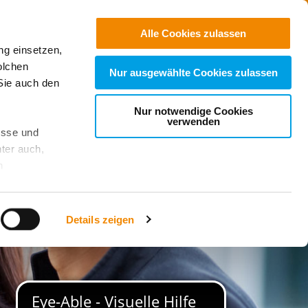
Kontakt
Suchen
Alle Cookies zulassen
ng einsetzen,
e Einrichtungen
olchen
Nur ausgewählte Cookies zulassen
Sie auch den
Nur notwendige Cookies
verwenden
esse und
ter auch,
n
stet, was zu
Details zeigen
sicht
. Wenn
le Cookie-
 diese
achten Sie: