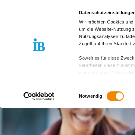
Springe zum Inhalt
Datenschutzeinstellunge
Wir möchten Cookies und ä
IB Südwest entdecken
um die Website-Nutzung zu
Nutzungsanalysen zu lade
Zugriff auf Ihren Standort
Soweit es für diese Zwecke
verarbeiten diese zusamme
wenn Sie zum Website-Bes
geräteübergreifend. Dabei 
ausgeschlossen werden. Do
Einwilligungsauswahl
zusätzlichen Risiken für I
Notwendig
Weitere Details finden Sie
Sie möchten, dass alle Web
Kategorien auswählen. Sie 
Zwecke entscheiden und Ihre