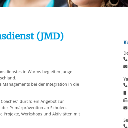
Automatische Wiede
rstreckt sich nicht auf notwendige Cookies, die erforderlich zur B
n und somit gewünschten Website-Funktionen sind. Diese Cooki
ressen und daher unabhängig von einer Einwilligung.
sdienst (JMD)
K
De
onsdienstes in Worms begleiten junge
tschland.
Ya
 Managements bei der Integration in die
t Coaches" durch: ein Angebot zur
 der Primärprävention an Schulen.
e Projekte, Workshops und Aktivitäten mit
Se