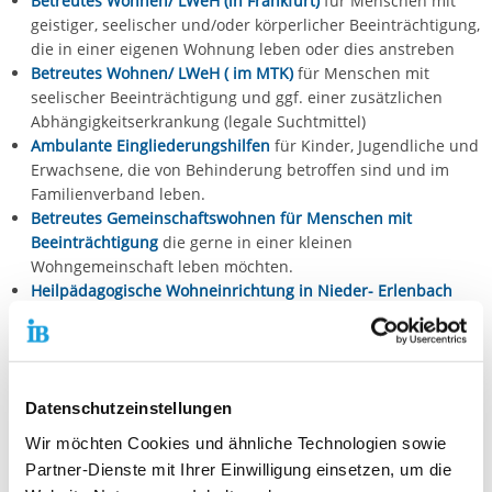
Betreutes Wohnen/ LWeH (in Frankfurt)
für Menschen mit
geistiger, seelischer und/oder körperlicher Beeinträchtigung,
die in einer eigenen Wohnung leben oder dies anstreben
Betreutes Wohnen/ LWeH ( im MTK)
für Menschen mit
seelischer Beeinträchtigung und ggf. einer zusätzlichen
Abhängigkeitserkrankung (legale Suchtmittel)
Ambulante Eingliederungshilfen
für Kinder, Jugendliche und
Erwachsene, die von Behinderung betroffen sind und im
Familienverband leben.
Betreutes Gemeinschaftswohnen für Menschen mit
Beeinträchtigung
die gerne in einer kleinen
Wohngemeinschaft leben möchten.
Heilpädagogische Wohneinrichtung in Nieder- Erlenbach
(Besondere Wohnform) mit 30 Plätzen in insgesamt 6
Wohngruppen. Es gibt ein internes Angebot zur Gestaltung
des Tages mit 20 Plätzen.
Atelier Eastend:
Inklusive Kunstwerkstatt (GdT)
Datenschutzeinstellungen
Hilfen zur Erziehung für Familien mit und ohne
Behinderung:
Sozialpädagogische Familienhilfen,
Wir möchten Cookies und ähnliche Technologien sowie
Erziehungsbeistandschaft und Begleiteter Umgang
Partner-Dienste mit Ihrer Einwilligung einsetzen, um die
Schulassistenz für Kinder und Jugendliche
, die