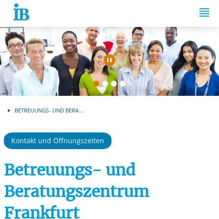
Springe zum Inhalt
Automatische Wiede
BETREUUNGS- UND BERA...
Kontakt und Öffnungszeiten
Betreuungs- und
Beratungszentrum
Frankfurt