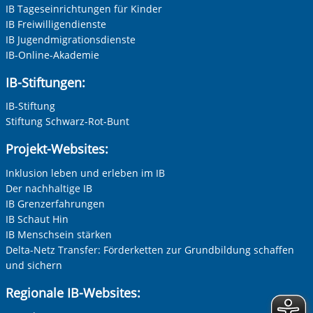
IB Tageseinrichtungen für Kinder
s
Datenübertragung in die USA, wo kein gleichwertiges
D
IB Freiwilligendienste
lossen
Datenschutzniveau gewährleistet ist, nicht ausgeschlossen
D
finden
werden. Alle Informationen zum Schutz Ihrer Daten finden
w
IB Jugendmigrationsdienste
ung
Sie in unserer Datenschutzerklärung. Ihre Einwilligung
S
IB-Online-Akademie
erzeit
können Sie in unseren Datenschutzeinstellungen jederzeit
k
IB-Stiftungen:
widerrufen:
Datenschutz
IB-Stiftung
Stiftung Schwarz-Rot-Bunt
Projekt-Websites:
Inklusion leben und erleben im IB
er
Zur Aktivierung der Videos Marketing-Cookies hier
zulassen
Der nachhaltige IB
IB Grenzerfahrungen
IB Schaut Hin
IB Menschsein stärken
Delta-Netz Transfer: Förderketten zur Grundbildung schaffen
und sichern
Vorherige Folie anzeigen
N
Regionale IB-Websites: