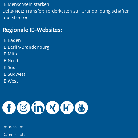
IB Menschsein stärken
Delta-Netz Transfer: Förderketten zur Grundbildung schaffen
Betreff ihrer Anfrage
„Wie wollen wir leben?“ ist Titel und Leitfrage von
und sichern
modularen Workshops, die das demokratische
Miteinander stärken. Das Workshop-Angebot richtet sich
Regionale IB-Websites:
an interessierte junge Menschen, wie Schulklasse oder FSJ-
Ihre Nachricht
*
Gruppen. Die Workshops werden in der Region Mainz
IB Baden
durchgeführt.
IB Berlin-Brandenburg
IB Mitte
IB Nord
IB Süd
IB Südwest
IB West
Anti-Roboter-Verifizierung
Hier klicken
Offizielle Faceboo
Offizielle Instag
Offizielle Link
Offizielle X
Offizielle
Offizie
Friendly
Captcha ⇗
Alle Informationen zum Schutz der Daten sind sind in
unserer
Datenschutzerklärung
aufrufbar.
Impressum
Absenden
Datenschutz