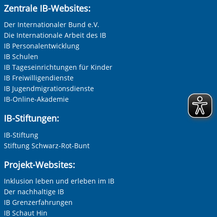
Zentrale IB-Websites:
Tools setzen YouTube und Google bei jeder Wiedergabe
Herr
von Videos ein, ohne dass wir das deaktivieren können.
Neutrale Anrede
Der Internationaler Bund e.V.
Daher können wir erst mit Ihrer Einwilligung dazu die
Die Internationale Arbeit des IB
Videos abspielen. Bei der Wiedergabe erhalten YouTube
Unternehmen
IB Personalentwicklung
und Google Daten (z.B. Ihre IP-Adresse) und verarbeiten
IB Schulen
diese auch zu eigenen Zwecken. Dabei kann eine
IB Tageseinrichtungen für Kinder
Datenübertragung in die USA, wo kein gleichwertiges
IB Freiwilligendienste
Datenschutzniveau gewährleistet ist, nicht ausgeschlossen
Nachname, Vorname
*
werden. Alle Informationen zum Schutz Ihrer Daten finden
IB Jugendmigrationsdienste
Sie in unserer Datenschutzerklärung. Ihre Einwilligung
Vorherige Folie anzeigen
N
IB-Online-Akademie
können Sie in unseren Datenschutzeinstellungen jederzeit
IB-Stiftungen:
Adresse (PLZ, Ort, Strasse)
widerrufen:
Datenschutz
IB-Stiftung
Stiftung Schwarz-Rot-Bunt
Ihre E-Mail-Adresse
*
Projekt-Websites:
Inklusion leben und erleben im IB
Zur Aktivierung der Videos Marketing-Cookies hier
zulassen
Der nachhaltige IB
Ihre Telefonnummer
IB Grenzerfahrungen
IB Schaut Hin