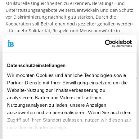
strukturelle Ungleichheiten zu erkennen, Beratungs- und
Unterstützungsangebote weiterzuentwickeln und den Schutz
vor Diskriminierung nachhaltig zu stärken. Durch die
Kooperation soll Betroffenen noch gezielter geholfen werden
– für mehr Solidarität, Respekt und Menschenwürde in
Rheinland-Pfalz.
Wir freuen uns über die Zusammenarbeit.
Weitere Informationen:
https://antidiskriminierungsnetzwerk-rlp.de
Datenschutzeinstellungen
Wir möchten Cookies und ähnliche Technologien sowie
Partner-Dienste mit Ihrer Einwilligung einsetzen, um die
Aus unserer Arbeit:
Website-Nutzung zur Inhaltsverbesserung zu
analysieren, Karten und Videos mit solchen
Nutzungsanalysen zu laden, unsere Anzeigen
auszuwerten und zu personalisieren. Wenn Sie auch den
Zugriff auf Ihren Standort zulassen, nutzen wir diesen zur
individuellen Kartenanzeige.