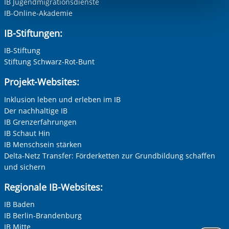
Funktionen sind. Diese Cookies setzen wir aufgrund
finden
werden. Alle Informationen zum Schutz Ihrer Daten finden
w
IB Jugendmigrationsdienste
ung
Sie in unserer Datenschutzerklärung. Ihre Einwilligung
Vorherige Folie anzeigen
N
S
berechtigter Interessen und daher unabhängig von einer
IB-Online-Akademie
erzeit
können Sie in unseren Datenschutzeinstellungen jederzeit
k
Einwilligung.
IB-Stiftungen:
Adresse (PLZ, Ort, Strasse)
widerrufen:
Datenschutz
IB-Stiftung
Stiftung Schwarz-Rot-Bunt
Ihre E-Mail-Adresse
*
Projekt-Websites:
Inklusion leben und erleben im IB
er
Zur Aktivierung der Videos Marketing-Cookies hier
zulassen
Der nachhaltige IB
Ihre Telefonnummer
IB Grenzerfahrungen
IB Schaut Hin
IB Menschsein stärken
Delta-Netz Transfer: Förderketten zur Grundbildung schaffen
Betreff ihrer Anfrage
und sichern
Vorherige Folie anzeigen
N
Regionale IB-Websites:
Ihre Nachricht
*
IB Baden
IB Berlin-Brandenburg
IB Mitte