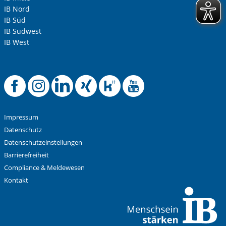
IB Nord
IB Süd
IB Südwest
IB West
Anti-Roboter-Verifizierung
Hier klicken
Offizielle Faceboo
Offizielle Instag
Offizielle Link
Offizielle X
Offizielle
Offizie
Friendly
Captcha ⇗
Alle Informationen zum Schutz der Daten sind sind in
unserer
Datenschutzerklärung
aufrufbar.
Impressum
Absenden
Datenschutz
Datenschutzeinstellungen
Barrierefreiheit
Compliance & Meldewesen
Kontakt