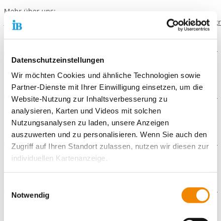
Mehr über uns:
https://www.facebook.com/IB.Bildungswerkstatt
und
www.instagr
Datenschutzeinstellungen
Weitere Angebote
Wir möchten Cookies und ähnliche Technologien sowie
Partner-Dienste mit Ihrer Einwilligung einsetzen, um die
Überbetriebliche Ausbildung: Raumaustatter*in
Website-Nutzung zur Inhaltsverbesserung zu
Ausbildungsvorbereitung und Qualifizierung für junge
analysieren, Karten und Videos mit solchen
Menschen
Weitere Standorte
Nutzungsanalysen zu laden, unsere Anzeigen
SprachRaum - Berufsqualifizierende Sprachförderung in
auszuwerten und zu personalisieren. Wenn Sie auch den
der überbetrieblichen Ausbildung Raumausstatter*in
Talk2act: Nahost im Gespräch – Emotionen im Fokus
Zugriff auf Ihren Standort zulassen, nutzen wir diesen zur
SpeakersCorner - Berufsqualifizierende Sprachförderung
in der Ausbildungsvorbereitung
individuellen Kartenanzeige.
Downloads
Soweit es für diese Zwecke erforderlich ist, erhalten
Einwilligungsauswahl
IB_Flyer_-_Bildungswerkstatt.pdf
unsere Partner Daten wie Ihre IP-Adresse und
Notwendig
IB_Flyer_-
verarbeiten diese zusammen mit Daten von anderen
_Bildungswerkstatt_Frankfurt_am_Main_Ausbildung_Raumaus
Galerie
Websites. Die Partner erkennen mitunter auch, wenn Sie
IB_Faltblatt_JBH_Frankfurt.pdf