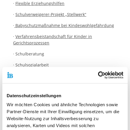
·
Flexible Erziehungshilfen
·
Schulverweigerer-Projekt „Stellwerk“
·
Babyschutzmaßnahme bei Kindeswohlgefährdung
·
Verfahrensbeistandschaft für Kinder in
Gerichtsprozessen
· Schulberatung
· Schulsozialarbeit
·
IB Wohnprojekt: Unsere Villen in Bad Kreuznach
Berufliche Integrationsförderung & Ausbildungshilfen
Datenschutzeinstellungen
· Potenzialanalyse / Kompetenzfeststellung
Wir möchten Cookies und ähnliche Technologien sowie
·
Soziales Kompetenztraining für Schulen
Partner-Dienste mit Ihrer Einwilligung einsetzen, um die
Website-Nutzung zur Inhaltsverbesserung zu
· Praxistage an Schulen
analysieren, Karten und Videos mit solchen