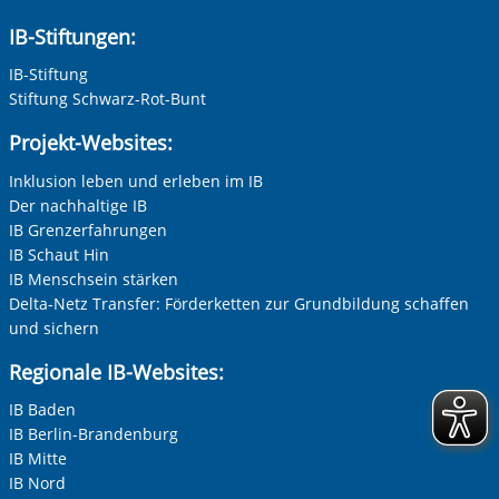
erzeit
können Sie in unseren Datenschutzeinstellungen jederzeit
k
IB-Stiftungen:
Adresse (PLZ, Ort, Strasse)
widerrufen:
Datenschutz
IB-Stiftung
Stiftung Schwarz-Rot-Bunt
Ihre E-Mail-Adresse
*
Projekt-Websites:
Inklusion leben und erleben im IB
er
Zur Aktivierung der Videos Marketing-Cookies hier
zulassen
Der nachhaltige IB
Ihre Telefonnummer
IB Grenzerfahrungen
IB Schaut Hin
IB Menschsein stärken
Delta-Netz Transfer: Förderketten zur Grundbildung schaffen
Betreff ihrer Anfrage
und sichern
Vorherige Folie anzeigen
N
Regionale IB-Websites:
Ihre Nachricht
*
IB Baden
IB Berlin-Brandenburg
IB Mitte
IB Nord