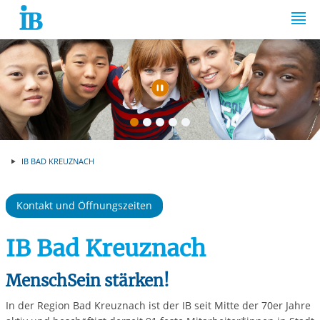
Springe zum Inhalt
Automatische Wiede
IB BAD KREUZNACH
Kontakt und Öffnungszeiten
IB Bad Kreuznach
MenschSein stärken!
In der Region Bad Kreuznach ist der IB seit Mitte der 70er Jahre