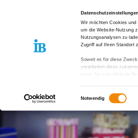
Springe zum Inhalt
Datenschutzeinstellunge
Wir möchten Cookies und ä
IB Südwest entdecken
um die Website-Nutzung zu
Nutzungsanalysen zu lade
Zugriff auf Ihren Standort
Soweit es für diese Zwecke
verarbeiten diese zusamme
wenn Sie zum Website-Bes
geräteübergreifend. Dabei 
ausgeschlossen werden. Do
Einwilligungsauswahl
zusätzlichen Risiken für I
Notwendig
Weitere Details finden Sie
Sie möchten, dass alle Web
Kategorien auswählen. Sie 
Zwecke entscheiden und Ihre