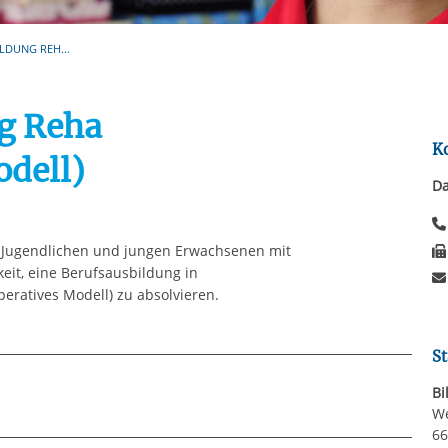
Automatische Wiede
rstreckt sich nicht auf notwendige Cookies, die erforderlich zur B
n und somit gewünschten Website-Funktionen sind. Diese Cooki
LDUNG REH...
ressen und daher unabhängig von einer Einwilligung.
g Reha
K
odell)
Da
n Jugendlichen und jungen Erwachsenen mit
it, eine Berufsausbildung in
peratives Modell) zu absolvieren.
St
Bi
We
em in den folgenden Sparten an:
66