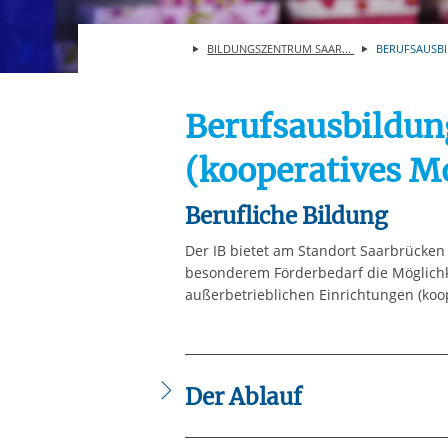
Ihre etwaige Einwilligung e
der von Ihnen aufgerufene
BILDUNGSZENTRUM SAAR...
BERUFSAUSBI
aufgrund berechtigter Inte
Berufsausbildun
(kooperatives M
Berufliche Bildung
Der IB bietet am Standort Saarbrücke
besonderem Förderbedarf die Möglichke
außerbetrieblichen Einrichtungen (koo
Der Ablauf
Berufsausbildungen bieten wir vor all