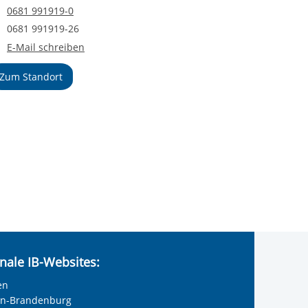
Telefonnummer
0681 991919-0
Faxnummer
0681 991919-26
E-Mail an Bildungszentrum Saarbrücken
E-Mail schreiben
Zum Standort
nale IB-Websites:
en
lin-Brandenburg