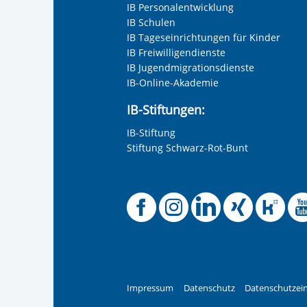
IB Personalentwicklung
Stadtverbandes. Der zusätzliche Stütz-
IB Schulen
des IB statt.
IB Tageseinrichtungen für Kinder
IB Freiwilligendienste
Finanzielle Förderung: Ausbildung wir
IB Jugendmigrationsdienste
finanziert. Auf Antrag wird Ausbildungs
IB-Online-Akademie
Erfahrung: Seit August 2010 bietet da
IB-Stiftungen:
Agentur für Arbeit Ausbildungen in K
Wirtschaft an.
IB-Stiftung
Stiftung Schwarz-Rot-Bunt
Offizielle
Offiziel
Offizi
Off
O
Impressum
Datenschutz
Datenschutzein