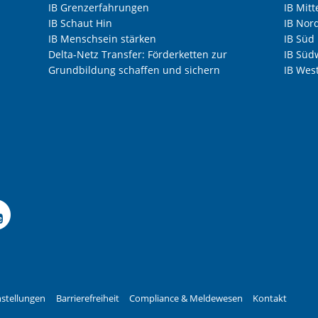
IB Grenzerfahrungen
IB Mitt
 und Förderunterricht findet in der Einrichtung
IB Schaut Hin
IB Nor
IB Menschsein stärken
IB Süd
Delta-Netz Transfer: Förderketten zur
IB Süd
d aus Mitteln der Bundesagentur für Arbeit
Grundbildung schaffen und sichern
IB Wes
geld (ABG) erstattet.
s Bildungszentrum Saarbrücken im Auftrag der
ooperation mit Unternehmen der Freien
 Facebook-Seite der I
le Instagram-Seite des
elle LinkedIn-Seite de
izielle Xing-Seite des 
ffizielle Kununu-Seite
Offizieller YouTube-K
stellungen
Barrierefreiheit
Compliance & Meldewesen
Kontakt