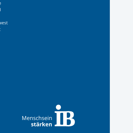
e
d
west
t
B Südwest gGmbH
 Internationalen Bund
s Internationalen Bund
Internationalen Bund
 des Internationalen B
anal der IB Südwest