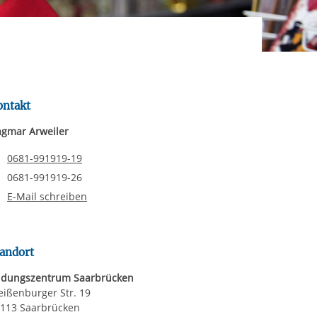
rgabe starten/stoppen
ereitstellung
es setzen wir
ontakt
gmar Arweiler
Telefonnummer
0681-991919-19
Faxnummer
0681-991919-26
E-Mail schreiben
andort
ldungszentrum Saarbrücken
ißenburger Str. 19
113 Saarbrücken