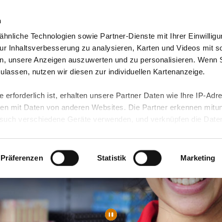
n
hnliche Technologien sowie Partner-Dienste mit Ihrer Einwilligu
Video-Blog & Presse
Freie Jobs & mehr
Unser
r Inhaltsverbesserung zu analysieren, Karten und Videos mit s
n, unsere Anzeigen auszuwerten und zu personalisieren. Wenn 
 zulassen, nutzen wir diesen zur individuellen Kartenanzeige.
 erforderlich ist, erhalten unsere Partner Daten wie Ihre IP-Adr
n mit Daten von anderen Websites. Die Partner erkennen mitun
uch verschiedene Geräte verwenden, und verknüpfen die Date
kann die Datenübertragung in Drittländer (insb. die USA) nicht
rt ist kein der EU gleichwertiges Datenschutzniveau gewährlei
hre Daten führen kann.
Präferenzen
Statistik
Marketing
 in unseren
Datenschutzhinweisen
und in unserer
Cookie-Über
site-Funktionen für diese Zwecke aktiviert sind, müssen Sie al
können mittels nachfolgender Buttons über Ihre Einwilligung für
 erteilte Einwilligung stets für die Zukunft widerrufen. Bitte be