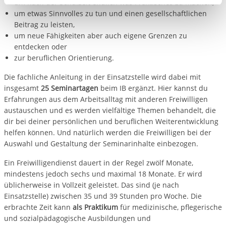
um nach der Schulzeit endlich was Praktisches zu machen,
aufgerufenen und somit gewünschten Website-
um etwas Sinnvolles zu tun und einen gesellschaftlichen
Funktionen sind. Diese Cookies setzen wir aufgrund
Beitrag zu leisten,
berechtigter Interessen und daher unabhängig von einer
um neue Fähigkeiten aber auch eigene Grenzen zu
Einwilligung.
entdecken oder
zur beruflichen Orientierung.
Die fachliche Anleitung in der Einsatzstelle wird dabei mit
insgesamt
25 Seminartagen
beim IB ergänzt. Hier kannst du
Erfahrungen aus dem Arbeitsalltag mit anderen Freiwilligen
austauschen und es werden vielfältige Themen behandelt, die
dir bei deiner persönlichen und beruflichen Weiterentwicklung
helfen können. Und natürlich werden die Freiwilligen bei der
Auswahl und Gestaltung der Seminarinhalte einbezogen.
Ein Freiwilligendienst dauert in der Regel zwölf Monate,
mindestens jedoch sechs und maximal 18 Monate. Er wird
üblicherweise in Vollzeit geleistet. Das sind (je nach
Einsatzstelle) zwischen 35 und 39 Stunden pro Woche. Die
erbrachte Zeit kann
als Praktikum
für medizinische, pflegerische
und sozialpädagogische Ausbildungen und