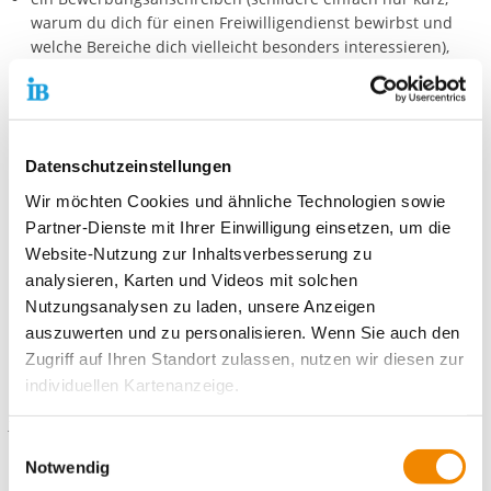
warum du dich für einen Freiwilligendienst bewirbst und
welche Bereiche dich vielleicht besonders interessieren),
einen Lebenslauf und
eine Kopie deines letzten Zeugnisses.
Bei ausländischen Bewerber*innen zusätzlich
Datenschutzeinstellungen
eine Kopie des aktuellen Aufenthaltstitels (z. B. Visum) und
Wir möchten Cookies und ähnliche Technologien sowie
einen Nachweis über Kenntnisse der deutschen Sprache
(Sprachzertifikat).
Partner-Dienste mit Ihrer Einwilligung einsetzen, um die
Website-Nutzung zur Inhaltsverbesserung zu
Hast du noch Fragen zum Bewerbungsverfahren, zu freien
analysieren, Karten und Videos mit solchen
Plätzen oder technische Probleme bei der Online-Bewerbung?
Nutzungsanalysen zu laden, unsere Anzeigen
auszuwerten und zu personalisieren. Wenn Sie auch den
Du erreichst uns telefonisch unter
+49 (0)89 411 472 710
Zugriff auf Ihren Standort zulassen, nutzen wir diesen zur
individuellen Kartenanzeige.
oder per E-Mail:
freiwilligendienste-muenchen@ib.de
Soweit es für diese Zwecke erforderlich ist, erhalten
Einwilligungsauswahl
unsere Partner Daten wie Ihre IP-Adresse und
Notwendig
verarbeiten diese zusammen mit Daten von anderen