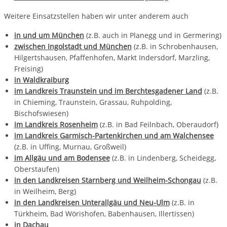
Weitere Einsatzstellen haben wir unter anderem auch
in und um München
(z.B. auch in Planegg und in Germering)
zwischen Ingolstadt und München
(z.B. in Schrobenhausen,
Hilgertshausen, Pfaffenhofen, Markt Indersdorf, Marzling,
Freising)
in Waldkraiburg
im Landkreis Traunstein und im Berchtesgadener Land
(z.B.
in Chieming, Traunstein, Grassau, Ruhpolding,
Bischofswiesen)
im Landkreis Rosenheim
(z.B. in Bad Feilnbach, Oberaudorf)
im Landkreis Garmisch-Partenkirchen und am Walchensee
(z.B. in Uffing, Murnau, Großweil)
im Allgäu und am Bodensee
(z.B. in Lindenberg, Scheidegg,
Oberstaufen)
in den Landkreisen Starnberg und Weilheim-Schongau
(z.B.
in Weilheim, Berg)
in den Landkreisen Unterallgäu und Neu-Ulm
(z.B. in
Türkheim, Bad Wörishofen, Babenhausen, Illertissen)
in Dachau