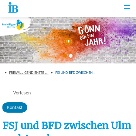
Springe zum Inhalt
Automatische Wiede
FREIWILLIGENDIENSTE ...
FSJ UND BFD ZWISCHEN...
Vorlesen
Kontakt
FSJ und BFD zwischen Ulm