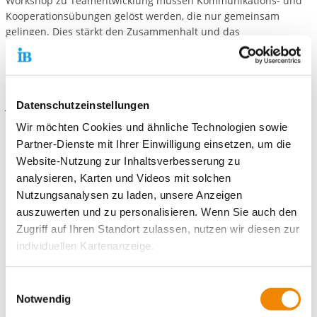
Workshop zu Teamentwicklung müssen Kommunikations- und
Kooperationsübungen gelöst werden, die nur gemeinsam
gelingen. Dies stärkt den Zusammenhalt und das
Zugehörigkeitsgefühl.
Bölle macht Medienkompetenz-Fake News und Hatespeech im
Netz
Jugendliche bewegen sich täglich im digitalen Raum. In
Datenschutzeinstellungen
unserem Workshop lernen sie die Chancen und Risiken der
Wir möchten Cookies und ähnliche Technologien sowie
digitalen Welt kennen und setzen sich mit Themen wie
Partner-Dienste mit Ihrer Einwilligung einsetzen, um die
Hatespeech und Fake News auseinander. Gemeinsam
Website-Nutzung zur Inhaltsverbesserung zu
entwickeln wir Strategien für einen sicheren und respektvollen
analysieren, Karten und Videos mit solchen
Umgang im Netz.
Nutzungsanalysen zu laden, unsere Anzeigen
In jeden Workshop ist eine Stadionführung von unserem Bölle
auszuwerten und zu personalisieren. Wenn Sie auch den
integriert.
Zugriff auf Ihren Standort zulassen, nutzen wir diesen zur
individuellen Kartenanzeige.
Der Ablauf
Das Konzept von Lernort Stadion in Darmstadt besteht aus
Soweit es für diese Zwecke erforderlich ist, erhalten
Einwilligungsauswahl
einer Mischung aus dem Kennenlernen des Stadions und
unsere Partner Daten wie Ihre IP-Adresse und
Notwendig
einem von verschiedenen Workshops der politischen Bildung.
verarbeiten diese zusammen mit Daten von anderen