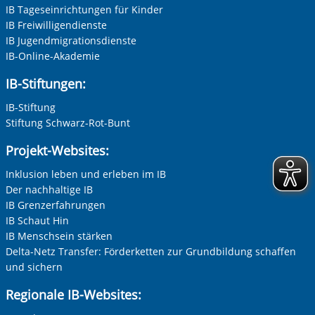
IB Tageseinrichtungen für Kinder
s
Datenübertragung in die USA, wo kein gleichwertiges
D
IB Freiwilligendienste
lossen
Datenschutzniveau gewährleistet ist, nicht ausgeschlossen
D
Nachname, Vorname
*
finden
werden. Alle Informationen zum Schutz Ihrer Daten finden
w
IB Jugendmigrationsdienste
ung
Sie in unserer Datenschutzerklärung. Ihre Einwilligung
S
IB-Online-Akademie
erzeit
können Sie in unseren Datenschutzeinstellungen jederzeit
k
IB-Stiftungen:
Adresse (PLZ, Ort, Strasse)
widerrufen:
Datenschutz
IB-Stiftung
Stiftung Schwarz-Rot-Bunt
Ihre E-Mail-Adresse
*
Projekt-Websites:
Inklusion leben und erleben im IB
er
Zur Aktivierung der Videos Marketing-Cookies hier
zulassen
Der nachhaltige IB
Ihre Telefonnummer
IB Grenzerfahrungen
IB Schaut Hin
IB Menschsein stärken
Delta-Netz Transfer: Förderketten zur Grundbildung schaffen
Betreff ihrer Anfrage
und sichern
Vorherige Folie anzeigen
N
Regionale IB-Websites:
Ihre Nachricht
*