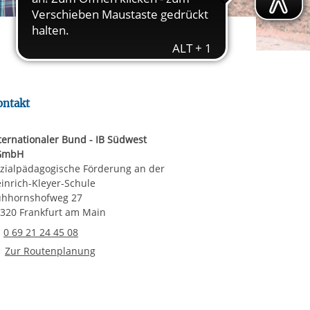
rgabe starten/stoppen
ereitstellung
es setzen wir
ontakt
ternationaler Bund - IB Südwest
GmbH
zialpädagogische Förderung an der
inrich-Kleyer-Schule
hhornshofweg 27
320 Frankfurt am Main
Telefonnummer
0 69 21 24 45 08
Route planen
Zur Routenplanung