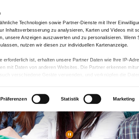
n
hnliche Technologien sowie Partner-Dienste mit Ihrer Einwilligu
Video-Blog & Presse
Freie Jobs & mehr
Unser
r Inhaltsverbesserung zu analysieren, Karten und Videos mit s
n, unsere Anzeigen auszuwerten und zu personalisieren. Wenn 
 zulassen, nutzen wir diesen zur individuellen Kartenanzeige.
 erforderlich ist, erhalten unsere Partner Daten wie Ihre IP-Adr
n mit Daten von anderen Websites. Die Partner erkennen mitun
uch verschiedene Geräte verwenden, und verknüpfen die Date
kann die Datenübertragung in Drittländer (insb. die USA) nicht
rt ist kein der EU gleichwertiges Datenschutzniveau gewährlei
hre Daten führen kann.
Präferenzen
Statistik
Marketing
 in unseren
Datenschutzhinweisen
und in unserer
Cookie-Über
site-Funktionen für diese Zwecke aktiviert sind, müssen Sie al
können mittels nachfolgender Buttons über Ihre Einwilligung für
 erteilte Einwilligung stets für die Zukunft widerrufen. Bitte be