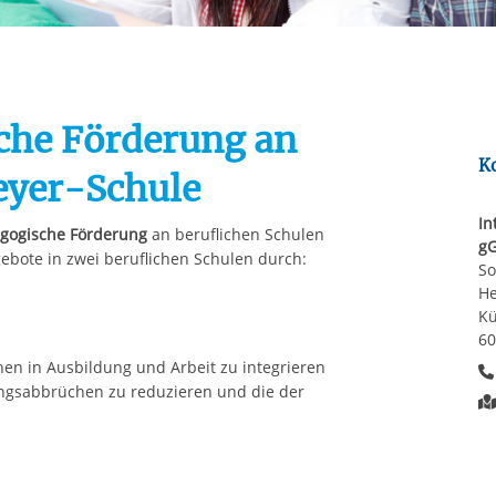
Automatische Wiede
rstreckt sich nicht auf notwendige Cookies, die erforderlich zur B
n und somit gewünschten Website-Funktionen sind. Diese Cooki
ressen und daher unabhängig von einer Einwilligung.
che Förderung an
K
eyer-Schule
In
agogische Förderung
an beruflichen Schulen
g
ebote in zwei beruflichen Schulen durch:
So
He
Kü
60
chen in Ausbildung und Arbeit zu integrieren
ungsabbrüchen zu reduzieren und die der