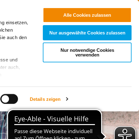
Kontakt
Suchen
Alle Cookies zulassen
ng einsetzen,
e Einrichtungen
olchen
Nur ausgewählte Cookies zulassen
Sie auch den
Nur notwendige Cookies
verwenden
esse und
ter auch,
n
stet, was zu
Details zeigen
sicht
. Wenn
le Cookie-
 diese
achten Sie: