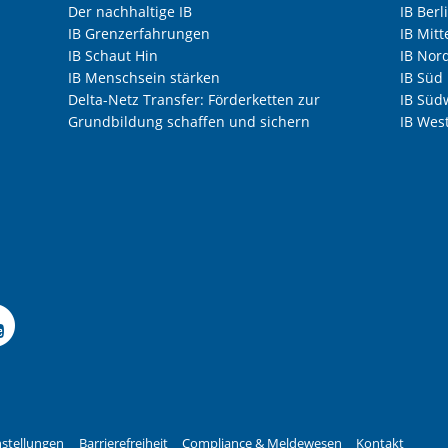
Der nachhaltige IB
IB Ber
IB Grenzerfahrungen
IB Mitt
IB Schaut Hin
IB Nor
IB Menschsein stärken
IB Süd
Delta-Netz Transfer: Förderketten zur
IB Süd
Grundbildung schaffen und sichern
IB Wes
 Facebook-Seite der I
le Instagram-Seite des
elle LinkedIn-Seite de
izielle Xing-Seite des 
ffizielle Kununu-Seite
Offizieller YouTube-K
stellungen
Barrierefreiheit
Compliance & Meldewesen
Kontakt