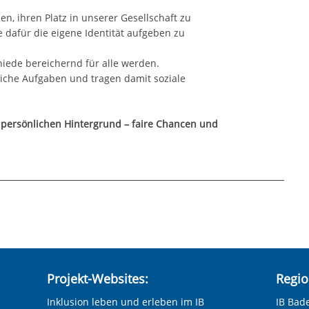
n, ihren Platz in unserer Gesellschaft zu
e dafür die eigene Identität aufgeben zu
iede bereichernd für alle werden.
liche Aufgaben und tragen damit soziale
 persönlichen Hintergrund – faire Chancen und
rderung_Heinrich_Kleyer_Schule.pdf
Projekt-Websites:
Regio
Inklusion leben und erleben im IB
IB Bad