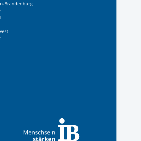
lin-Brandenburg
e
d
west
t
B Südwest gGmbH
 Internationalen Bund
s Internationalen Bund
Internationalen Bund
 des Internationalen B
anal der IB Südwest