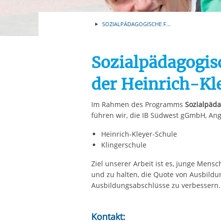
Ihre etwaige Einwilligung e
der von Ihnen aufgerufene
SOZIALPÄDAGOGISCHE F...
aufgrund berechtigter Inte
Sozialpädagogis
der Heinrich-Kl
Im Rahmen des Programms
Sozialpäd
führen wir, die IB Südwest gGmbH, Ang
Heinrich-Kleyer-Schule
Klingerschule
Ziel unserer Arbeit ist es, junge Mens
und zu halten, die Quote von Ausbild
Ausbildungsabschlüsse zu verbessern.
Kontakt: