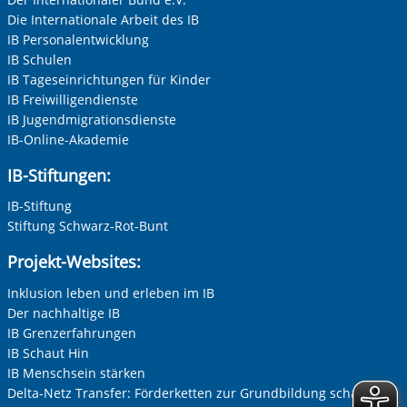
Die Internationale Arbeit des IB
Frau
IB Personalentwicklung
Herr
IB Schulen
IB Tageseinrichtungen für Kinder
Neutrale Anrede
IB Freiwilligendienste
Unternehmen
IB Jugendmigrationsdienste
IB-Online-Akademie
IB-Stiftungen:
Nachname, Vorname
*
IB-Stiftung
Stiftung Schwarz-Rot-Bunt
Projekt-Websites:
Adresse (PLZ, Ort, Strasse)
Inklusion leben und erleben im IB
Der nachhaltige IB
IB Grenzerfahrungen
Ihre E-Mail-Adresse
*
IB Schaut Hin
IB Menschsein stärken
Delta-Netz Transfer: Förderketten zur Grundbildung schaffen
Ihre Telefonnummer