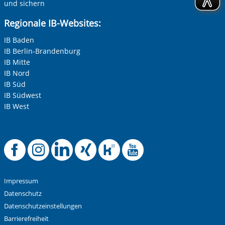
und sichern
Regionale IB-Websites:
IB Baden
Betreff ihrer Anfrage
IB Berlin-Brandenburg
IB Mitte
IB Nord
Ihre Nachricht
*
IB Süd
IB Südwest
IB West
Offizielle Faceboo
Offizielle Instag
Offizielle Link
Offizielle X
Offizielle
Offizie
Anti-Roboter-Verifizierung
Impressum
Hier klicken
Datenschutz
Friendly
Captcha ⇗
Alle Informationen zum Schutz der Daten sind sind in
Datenschutzeinstellungen
unserer
Datenschutzerklärung
aufrufbar.
Barrierefreiheit