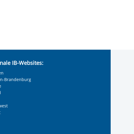
nale IB-Websites:
en
lin-Brandenburg
e
d
west
t