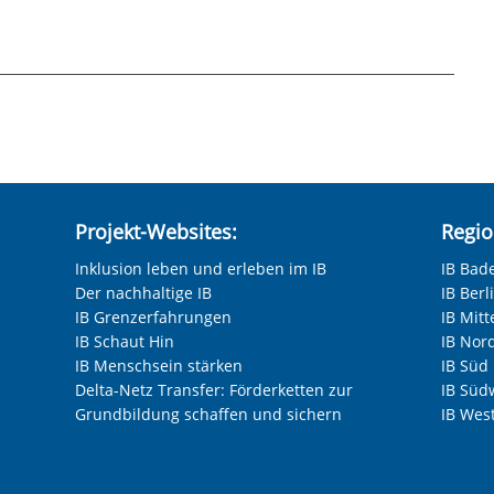
hneten Felder sind Pflichtfelder.
ssen Sie auf den Link unten klicken. Im
en Sie "Marketing"-Tools von YouTube
und Google bei jeder Wiedergabe von Videos
nnen. Daher können wir erst mit Ihrer
Projekt-Websites:
Regio
n. Bei der Wiedergabe erhalten YouTube und
Inklusion leben und erleben im IB
IB Bad
d verarbeiten diese auch zu eigenen Zwecken.
Der nachhaltige IB
IB Ber
ie USA, wo kein gleichwertiges
IB Grenzerfahrungen
IB Mitt
icht ausgeschlossen werden. Alle
IB Schaut Hin
IB Nor
finden Sie in unserer Datenschutzerklärung.
IB Menschsein stärken
IB Süd
n Datenschutzeinstellungen jederzeit
Delta-Netz Transfer: Förderketten zur
IB Süd
Grundbildung schaffen und sichern
IB Wes