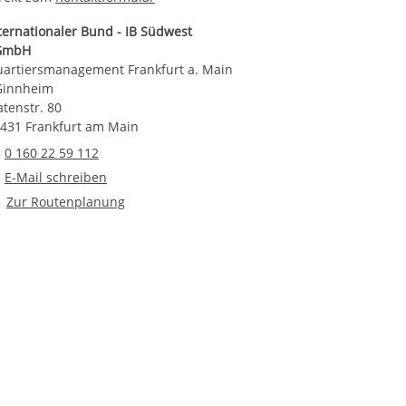
ternationaler Bund - IB Südwest
GmbH
artiersmanagement Frankfurt a. Main
Ginnheim
atenstr. 80
431 Frankfurt am Main
Telefonnummer
0 160 22 59 112
E-Mail an Quartiersmanagement Frankfurt a. Main / Ginnheim
E-Mail schreiben
Route planen
Zur Routenplanung