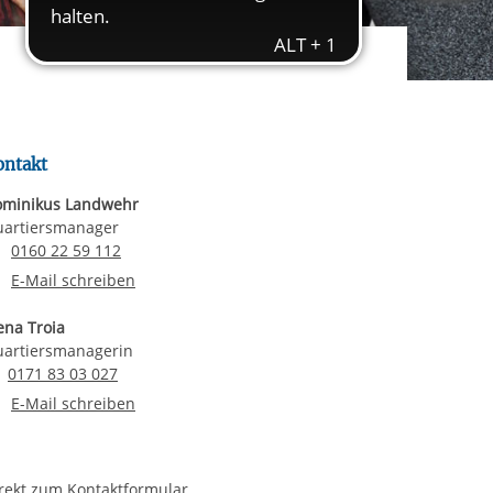
rgabe starten/stoppen
ereitstellung
es setzen wir
ontakt
minikus Landwehr
artiersmanager
Telefonnummer
0160 22 59 112
E-Mail an Dominikus Landwehr
E-Mail schreiben
ena Troia
artiersmanagerin
Email senden
0171 83 03 027
E-Mail an Elena Troia
E-Mail schreiben
rekt zum
Kontaktformular