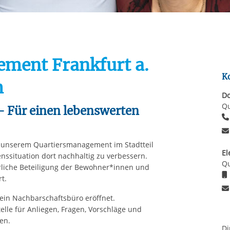
Automatische Wiede
rstreckt sich nicht auf notwendige Cookies, die erforderlich zur B
n und somit gewünschten Website-Funktionen sind. Diese Cooki
ressen und daher unabhängig von einer Einwilligung.
ment Frankfurt a.
K
m
Do
Qu
 Für einen lebenswerten
t unserem Quartiersmanagement im Stadtteil
El
nssituation dort nachhaltig zu verbessern.
Qu
erliche Beteiligung der Bewohner*innen und
t.
 ein Nachbarschaftsbüro eröffnet.
telle für Anliegen, Fragen, Vorschläge und
en.
Di