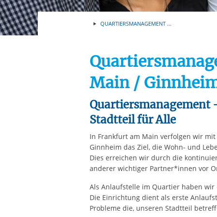
Ihre etwaige Einwilligung e
der von Ihnen aufgerufene
QUARTIERSMANAGEMENT ...
aufgrund berechtigter Inte
Quartiersmanage
Main / Ginnhei
Quartiersmanagement –
Stadtteil für Alle
In Frankfurt am Main verfolgen wir mi
Ginnheim das Ziel, die Wohn- und Lebe
Dies erreichen wir durch die kontinui
anderer wichtiger Partner*innen vor Or
Als Anlaufstelle im Quartier haben wir
Die Einrichtung dient als erste Anlaufs
Probleme die, unseren Stadtteil betreff