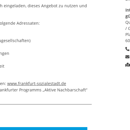
ch eingeladen, dieses Angebot zu nutzen und
In
g
Qu
folgende Adressaten:
/ 
Pl
gesellschaften)
60
ungen
eit
ren:
www.frankfurt-sozialestadt.de
rankfurter Programms „Aktive Nachbarschaft“