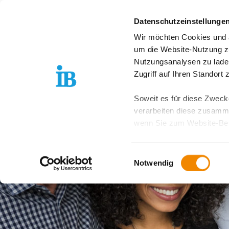
Springe zum Inhalt
Datenschutzeinstellunge
Wir möchten Cookies und ä
IB Südwest entdecken
um die Website-Nutzung zu
Nutzungsanalysen zu lade
Zugriff auf Ihren Standort
Soweit es für diese Zwecke
verarbeiten diese zusamme
wenn Sie zum Website-Bes
geräteübergreifend. Dabei 
ausgeschlossen werden. Do
Einwilligungsauswahl
zusätzlichen Risiken für I
Notwendig
Weitere Details finden Sie
Sie möchten, dass alle Web
Kategorien auswählen. Sie 
Zwecke entscheiden und Ihre