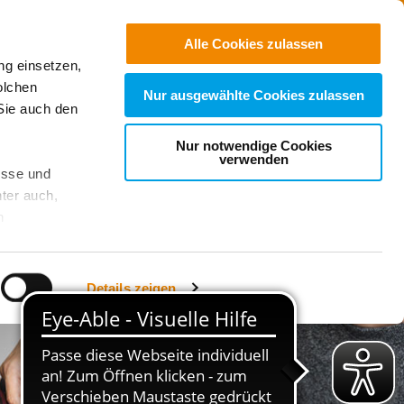
Kontakt
Suchen
Alle Cookies zulassen
ng einsetzen,
e Einrichtungen
olchen
Nur ausgewählte Cookies zulassen
Sie auch den
Nur notwendige Cookies
verwenden
esse und
ter auch,
n
stet, was zu
Details zeigen
sicht
. Wenn
le Cookie-
 diese
achten Sie: