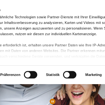
n
hnliche Technologien sowie Partner-Dienste mit Ihrer Einwilligu
Video-Blog & Presse
Freie Jobs & mehr
Unser
r Inhaltsverbesserung zu analysieren, Karten und Videos mit s
n, unsere Anzeigen auszuwerten und zu personalisieren. Wenn 
 zulassen, nutzen wir diesen zur individuellen Kartenanzeige.
 erforderlich ist, erhalten unsere Partner Daten wie Ihre IP-Adr
n mit Daten von anderen Websites. Die Partner erkennen mitun
uch verschiedene Geräte verwenden, und verknüpfen die Date
kann die Datenübertragung in Drittländer (insb. die USA) nicht
rt ist kein der EU gleichwertiges Datenschutzniveau gewährlei
hre Daten führen kann.
Präferenzen
Statistik
Marketing
 in unseren
Datenschutzhinweisen
und in unserer
Cookie-Über
site-Funktionen für diese Zwecke aktiviert sind, müssen Sie al
können mittels nachfolgender Buttons über Ihre Einwilligung für
 erteilte Einwilligung stets für die Zukunft widerrufen. Bitte be