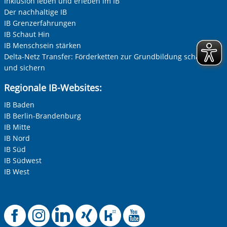
Inklusion leben und erleben im IB
Zur Aktivierung der Videos Marketing-Cookies hier
zulassen
Der nachhaltige IB
Ihre Telefonnummer
IB Grenzerfahrungen
IB Schaut Hin
IB Menschsein stärken
Delta-Netz Transfer: Förderketten zur Grundbildung schaffen
Betreff ihrer Anfrage
und sichern
Regionale IB-Websites:
Ihre Nachricht
*
IB Baden
IB Berlin-Brandenburg
IB Mitte
IB Nord
IB Süd
IB Südwest
IB West
Anti-Roboter-Verifizierung
Hier klicken
Offizielle Faceboo
Offizielle Instag
Offizielle Link
Offizielle X
Offizielle
Offizie
Friendly
Captcha ⇗
Alle Informationen zum Schutz der Daten sind sind in