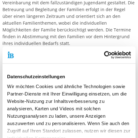
Vereinbarung mit dem fallzuständigen Jugendamt gestaltet. Die
Betreuung und Begleitung der Familien erfolgt in der Regel
über einen längeren Zeitraum und orientiert sich an den
aktuellen Familienthemen, wobei die individuellen
Möglichkeiten der Familie berücksichtigt werden. Die Termine
finden in Abstimmung mit den Familien vor dem Hintergrund
ihres individuellen Bedarfs statt.
Das Hilfsangebot erfolgt auf ambulantem Wege, d.h. die Hilfen
finden in den Wohnungen der Familie, in den Räumen des
Betreuungs- und Beratungszentrums bzw. in öffentlichen
Räumen statt.
Datenschutzeinstellungen
Wir möchten Cookies und ähnliche Technologien sowie
Die Voraussetzungen
Partner-Dienste mit Ihrer Einwilligung einsetzen, um die
Voraussetzung für die Hilfe ist ein Antrag durch die Eltern (bzw.
Website-Nutzung zur Inhaltsverbesserung zu
der alleinerziehende Elternteil), die Sorgeberechtigten oder das
analysieren, Karten und Videos mit solchen
Kind/der Jugendliche beim Jugendamt. Hilfen zur Erziehung
Nutzungsanalysen zu laden, unsere Anzeigen
plant und gewährt das Jugendamt in einem Hilfeplangespräch
auszuwerten und zu personalisieren. Wenn Sie auch den
mit allen Beteiligten. Die gesetzlichen Grundlagen sind die
Hilfen zur Erziehung, hier §§ 30,31 und ggf. 41 SGB VIII. Die
Zugriff auf Ihren Standort zulassen, nutzen wir diesen zur
Finanzierung erfolgt durch das Jugendamt auf der Grundlage
individuellen Kartenanzeige.