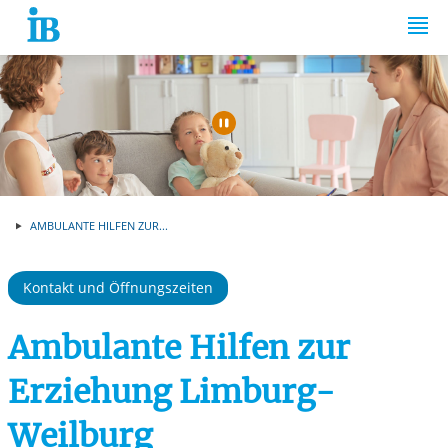
Springe zum Inhalt
Automatische Wiede
AMBULANTE HILFEN ZUR...
Kontakt und Öffnungszeiten
Ambulante Hilfen zur
Erziehung Limburg-
Weilburg