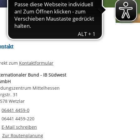
rgabe starten/stoppen
ereitstellung
es setzen wir
ontakt
rekt zum
Kontaktformular
ternationaler Bund - IB Südwest
GmbH
ldungszentrum Mittelhessen
rgstr. 31
578 Wetzlar
Telefonnummer
06441 4459-0
Faxnummer
06441 4459-220
E-Mail an Bildungszentrum Mittelhessen
E-Mail schreiben
Route planen
Zur Routenplanung