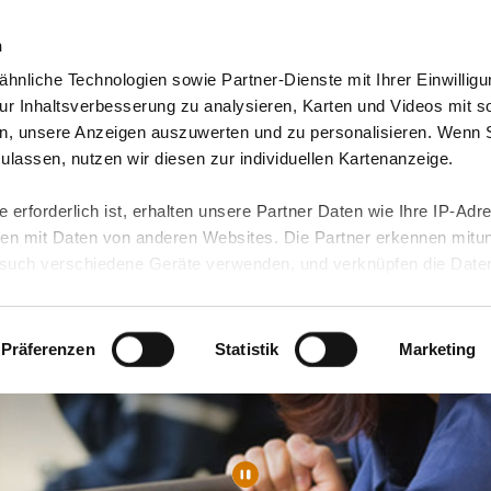
n
hnliche Technologien sowie Partner-Dienste mit Ihrer Einwilligu
Video-Blog & Presse
Freie Jobs & mehr
Unser
r Inhaltsverbesserung zu analysieren, Karten und Videos mit s
n, unsere Anzeigen auszuwerten und zu personalisieren. Wenn 
 zulassen, nutzen wir diesen zur individuellen Kartenanzeige.
 erforderlich ist, erhalten unsere Partner Daten wie Ihre IP-Adr
n mit Daten von anderen Websites. Die Partner erkennen mitun
uch verschiedene Geräte verwenden, und verknüpfen die Date
kann die Datenübertragung in Drittländer (insb. die USA) nicht
rt ist kein der EU gleichwertiges Datenschutzniveau gewährlei
hre Daten führen kann.
Präferenzen
Statistik
Marketing
 in unseren
Datenschutzhinweisen
und in unserer
Cookie-Über
site-Funktionen für diese Zwecke aktiviert sind, müssen Sie al
können mittels nachfolgender Buttons über Ihre Einwilligung für
 erteilte Einwilligung stets für die Zukunft widerrufen. Bitte be