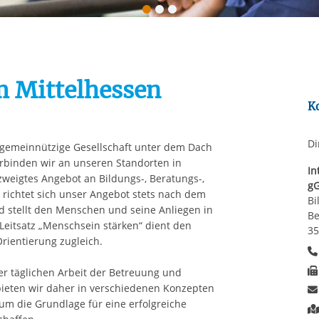
Automatische Wiede
rstreckt sich nicht auf notwendige Cookies, die erforderlich zur B
n und somit gewünschten Website-Funktionen sind. Diese Cooki
ressen und daher unabhängig von einer Einwilligung.
 Mittelhessen
K
Di
 gemeinnützige Gesellschaft unter dem Dach
verbinden wir an unseren Standorten in
In
zweigtes Angebot an Bildungs-, Beratungs-,
g
richtet sich unser Angebot stets nach dem
Bi
nd stellt den Menschen und seine Anliegen in
Be
Leitsatz „Menschsein stärken“ dient den
35
rientierung zugleich.
 täglichen Arbeit der Betreuung und
bieten wir daher in verschiedenen Konzepten
m die Grundlage für eine erfolgreiche