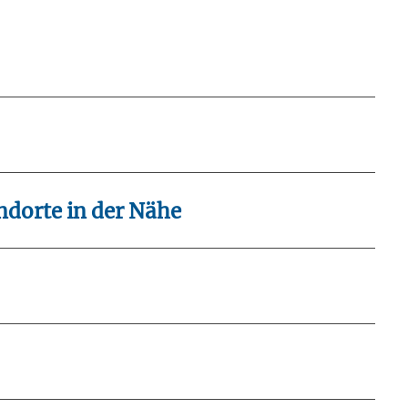
andort Wetzlar
ndorte in der Nähe
ttelhessen / Gießen
sberatung.pdf