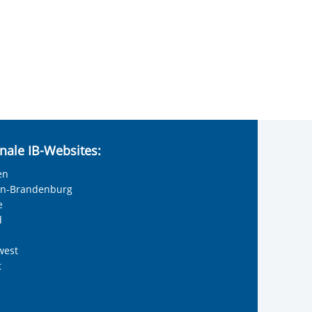
nale IB-Websites:
en
lin-Brandenburg
olie anzeigen
e
d
west
t