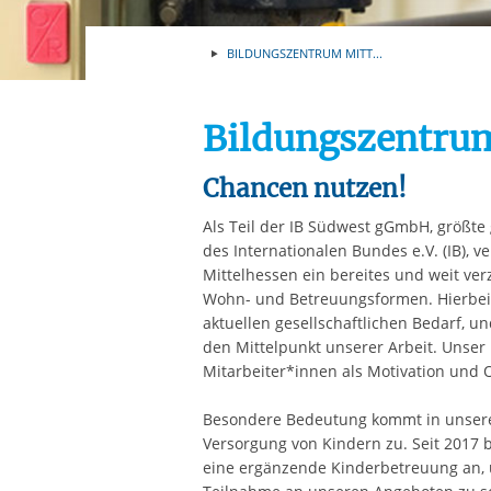
Ihre etwaige Einwilligung e
der von Ihnen aufgerufene
BILDUNGSZENTRUM MITT...
aufgrund berechtigter Inte
Bildungszentrum
Chancen nutzen!
Als Teil der IB Südwest gGmbH, größte
des Internationalen Bundes e.V. (IB), 
Mittelhessen ein bereites und weit ver
Wohn- und Betreuungsformen. Hierbei 
aktuellen gesellschaftlichen Bedarf, u
den Mittelpunkt unserer Arbeit. Unser 
Mitarbeiter*innen als Motivation und O
Besondere Bedeutung kommt in unserer
Versorgung von Kindern zu. Seit 2017 
eine ergänzende Kinderbetreuung an, u