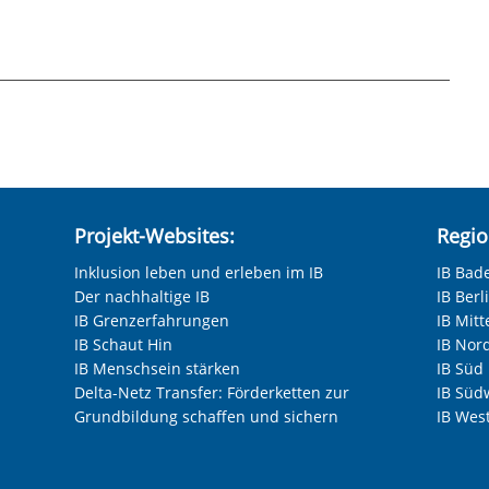
hneten Felder sind Pflichtfelder.
ssen Sie auf den Link unten klicken. Im
en Sie "Marketing"-Tools von YouTube
und Google bei jeder Wiedergabe von Videos
nnen. Daher können wir erst mit Ihrer
Projekt-Websites:
Regio
n. Bei der Wiedergabe erhalten YouTube und
Inklusion leben und erleben im IB
IB Bad
d verarbeiten diese auch zu eigenen Zwecken.
Der nachhaltige IB
IB Ber
ie USA, wo kein gleichwertiges
anzeigen
Nächste F
IB Grenzerfahrungen
IB Mitt
icht ausgeschlossen werden. Alle
IB Schaut Hin
IB Nor
finden Sie in unserer Datenschutzerklärung.
IB Menschsein stärken
IB Süd
n Datenschutzeinstellungen jederzeit
Delta-Netz Transfer: Förderketten zur
IB Süd
Grundbildung schaffen und sichern
IB Wes