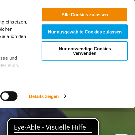
Kontakt
Suchen
Alle Cookies zulassen
ng einsetzen,
e Einrichtungen
olchen
Nur ausgewählte Cookies zulassen
Sie auch den
Nur notwendige Cookies
verwenden
esse und
ter auch,
n
stet, was zu
Details zeigen
sicht
. Wenn
le Cookie-
 diese
achten Sie: