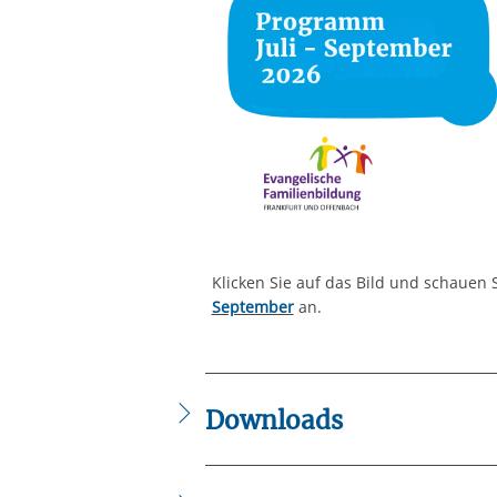
Klicken Sie auf das Bild und schauen 
September
an.
Downloads
IB_Flyer_-_KiFaZ_2023.pdf
Postkarte_KiFaz_Babyzeit.pdf