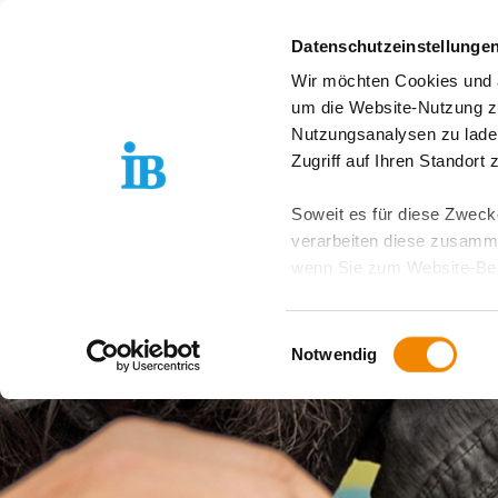
Springe zum Inhalt
Datenschutzeinstellunge
Wir möchten Cookies und ä
IB Südwest entdecken
um die Website-Nutzung zu
Nutzungsanalysen zu lade
Zugriff auf Ihren Standort
Soweit es für diese Zwecke
verarbeiten diese zusamme
wenn Sie zum Website-Bes
geräteübergreifend. Dabei 
ausgeschlossen werden. Do
Einwilligungsauswahl
zusätzlichen Risiken für I
Notwendig
Weitere Details finden Sie
Sie möchten, dass alle Web
Kategorien auswählen. Sie 
Zwecke entscheiden und Ihre