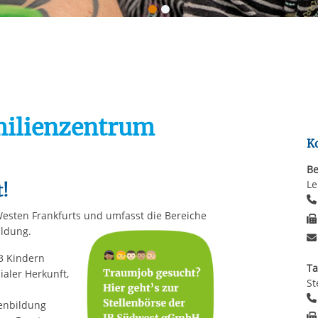
Automatische Wiede
rstreckt sich nicht auf notwendige Cookies, die erforderlich zur B
n und somit gewünschten Website-Funktionen sind. Diese Cooki
ressen und daher unabhängig von einer Einwilligung.
milienzentrum
K
Be
Le
t!
Westen Frankfurts und umfasst die Bereiche
ildung.
3 Kindern
Ta
ialer Herkunft,
St
ienbildung