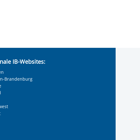
nale IB-Websites:
en
lin-Brandenburg
e
d
west
t