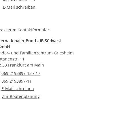
E-Mail an Tanja Michaela Lenz
E-Mail schreiben
rekt zum
Kontaktformular
ternationaler Bund - IB Südwest
GmbH
nder- und Familienzentrum Griesheim
atanenstr. 11
933 Frankfurt am Main
Telefonnummer
069 2193897-13 /-17
Faxnummer
069 2193897-11
E-Mail an Kinder- und Familienzentrum Griesheim
E-Mail schreiben
Route planen
Zur Routenplanung