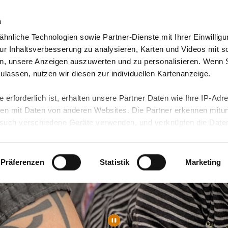
n
hnliche Technologien sowie Partner-Dienste mit Ihrer Einwilligu
Video-Blog & Presse
Freie Jobs & mehr
Unser
r Inhaltsverbesserung zu analysieren, Karten und Videos mit s
n, unsere Anzeigen auszuwerten und zu personalisieren. Wenn 
 zulassen, nutzen wir diesen zur individuellen Kartenanzeige.
 erforderlich ist, erhalten unsere Partner Daten wie Ihre IP-Adr
n mit Daten von anderen Websites. Die Partner erkennen mitun
uch verschiedene Geräte verwenden, und verknüpfen die Date
kann die Datenübertragung in Drittländer (insb. die USA) nicht
rt ist kein der EU gleichwertiges Datenschutzniveau gewährlei
hre Daten führen kann.
Präferenzen
Statistik
Marketing
 in unseren
Datenschutzhinweisen
und in unserer
Cookie-Über
site-Funktionen für diese Zwecke aktiviert sind, müssen Sie al
können mittels nachfolgender Buttons über Ihre Einwilligung für
 erteilte Einwilligung stets für die Zukunft widerrufen. Bitte be