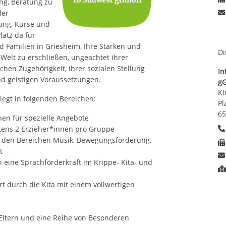
ng, Beratung zu
der
ung, Kurse und
atz da für
d Familien in Griesheim, Ihre Stärken und
Di
 Welt zu erschließen, ungeachtet ihrer
ischen Zugehörigkeit, ihrer sozialen Stellung
In
nd geistigen Voraussetzungen.
g
Ki
iegt in folgenden Bereichen:
Pl
65
nen für spezielle Angebote
tens 2 Erzieher*innen pro Gruppe
 den Bereichen Musik, Bewegungsförderung,
t
eine Sprachförderkraft im Krippe- Kita- und
t durch die Kita mit einem vollwertigen
Eltern und eine Reihe von Besonderen