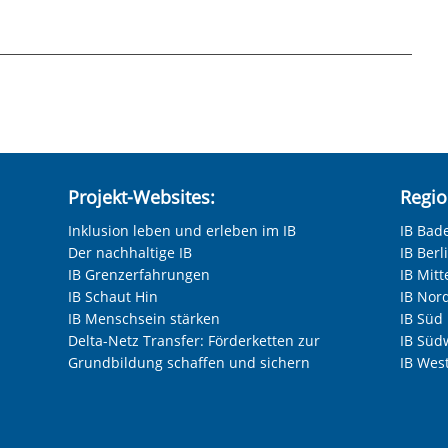
pdf
hneten Felder sind Pflichtfelder.
.pdf
ssen Sie auf den Link unten klicken. Im
en Sie "Marketing"-Tools von YouTube
und Google bei jeder Wiedergabe von Videos
nnen. Daher können wir erst mit Ihrer
Projekt-Websites:
Regio
n. Bei der Wiedergabe erhalten YouTube und
Inklusion leben und erleben im IB
IB Bad
d verarbeiten diese auch zu eigenen Zwecken.
Der nachhaltige IB
IB Ber
ie USA, wo kein gleichwertiges
IB Grenzerfahrungen
IB Mitt
icht ausgeschlossen werden. Alle
IB Schaut Hin
IB Nor
finden Sie in unserer Datenschutzerklärung.
IB Menschsein stärken
IB Süd
n Datenschutzeinstellungen jederzeit
Delta-Netz Transfer: Förderketten zur
IB Süd
Grundbildung schaffen und sichern
IB Wes