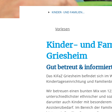
Ihre etwaige Einwilligung e
der von Ihnen aufgerufene
KINDER- UND FAMILIEN...
aufgrund berechtigter Inte
Vorlesen
Kinder- und Fa
Griesheim
Gut betreut & informier
Das KiFaZ Griesheim befindet sich im 
Kindertageseinrichtung und Familienb
Wir betreuen einen bunten Mix von 12
unterschiedlichster ethnischer und soz
darunter auch Kinder mit besonderem
Assistenzbedarf. Im Bereich der Famil