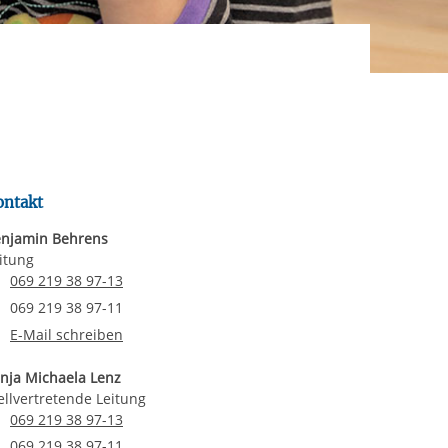
rgabe starten/stoppen
ereitstellung
es setzen wir
ontakt
njamin Behrens
itung
Telefonnummer
069 219 38 97-13
Faxnummer
069 219 38 97-11
E-Mail an Benjamin Behrens
E-Mail schreiben
nja Michaela Lenz
ellvertretende Leitung
Telefonnummer
069 219 38 97-13
Faxnummer
069 219 38 97-11