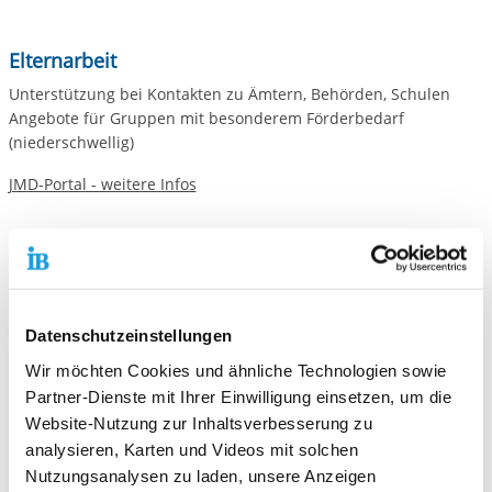
Elternarbeit
Unterstützung bei Kontakten zu Ämtern, Behörden, Schulen
Angebote für Gruppen mit besonderem Förderbedarf
(niederschwellig)
JMD-Portal - weitere Infos
Unsere Zielgruppe
Junge Menschen mit Migrationshintergrund
Neu zugewanderte Menschen im Alter von 12 bis 27 Jahren
Eltern von jugendlichen Migrantinnen*Migranten
Datenschutzeinstellungen
Mitarbeiterinnen*Mitarbeiter von Institutionen und
Wir möchten Cookies und ähnliche Technologien sowie
ehrenamtliche Initiativen in den sozialen
Partner-Dienste mit Ihrer Einwilligung einsetzen, um die
Netzwerken/Gemeinwesen, die für Migrantinnen*Migranten
Website-Nutzung zur Inhaltsverbesserung zu
relevant sind (z.B. Ämter, Betriebe, Verbände, Kultur- und
analysieren, Karten und Videos mit solchen
Bildungseinrichtungen, Religionsgemeinschaften usw.),
Nutzungsanalysen zu laden, unsere Anzeigen
einschließlich der Bevölkerung im Lebensumfeld der