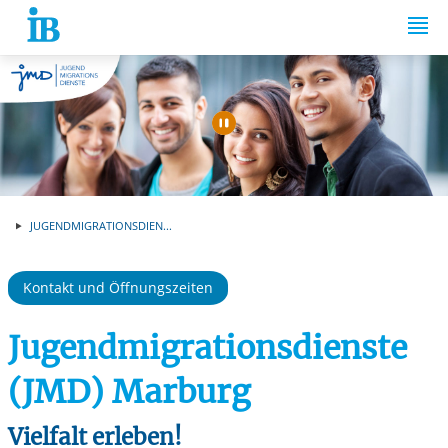
Springe zum Inhalt
Automatische Wiede
JUGENDMIGRATIONSDIEN...
Kontakt und Öffnungszeiten
Jugendmigrationsdienste
(JMD) Marburg
Vielfalt erleben!