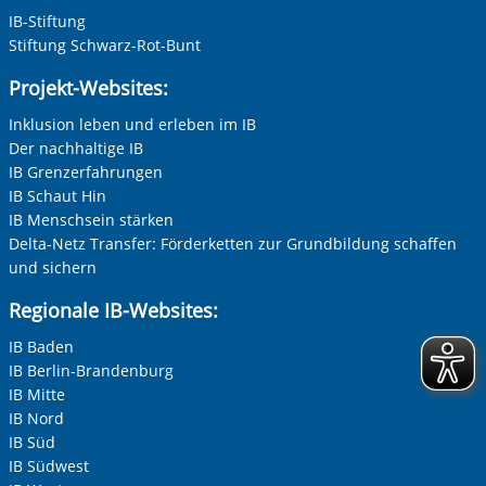
IB-Stiftung
Stiftung Schwarz-Rot-Bunt
Ihre E-Mail-Adresse
*
Projekt-Websites:
Inklusion leben und erleben im IB
Zur Aktivierung der Videos Marketing-Cookies hier
zulassen
Der nachhaltige IB
Ihre Telefonnummer
IB Grenzerfahrungen
IB Schaut Hin
IB Menschsein stärken
Delta-Netz Transfer: Förderketten zur Grundbildung schaffen
Betreff ihrer Anfrage
und sichern
Regionale IB-Websites:
Ihre Nachricht
*
IB Baden
IB Berlin-Brandenburg
IB Mitte
IB Nord
IB Süd
IB Südwest