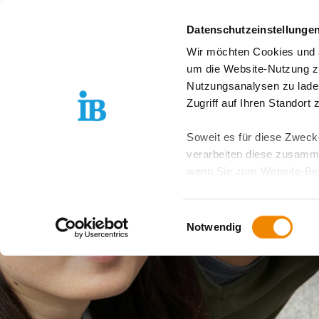
Springe zum Inhalt
Datenschutzeinstellunge
Wir möchten Cookies und ä
IB Südwest entdecken
um die Website-Nutzung zu
Nutzungsanalysen zu lade
Zugriff auf Ihren Standort
Soweit es für diese Zwecke
verarbeiten diese zusamme
wenn Sie zum Website-Bes
geräteübergreifend. Dabei 
ausgeschlossen werden. Do
Einwilligungsauswahl
zusätzlichen Risiken für I
Notwendig
Weitere Details finden Sie
Sie möchten, dass alle Web
Kategorien auswählen. Sie 
Zwecke entscheiden und Ihre