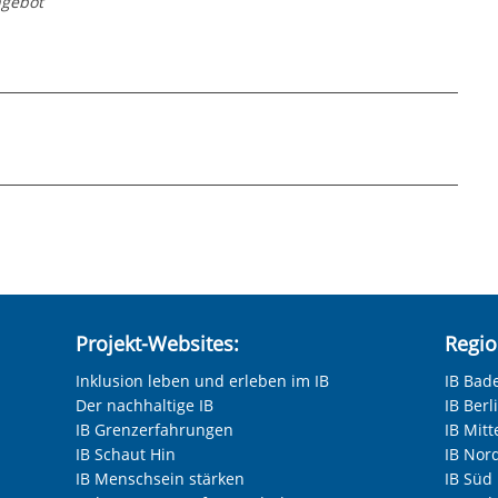
ngebot
pdf
Projekt-Websites:
Regio
Inklusion leben und erleben im IB
IB Bad
Der nachhaltige IB
IB Ber
IB Grenzerfahrungen
IB Mitt
IB Schaut Hin
IB Nor
IB Menschsein stärken
IB Süd