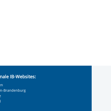
nale IB-Websites:
en
lin-Brandenburg
e
d