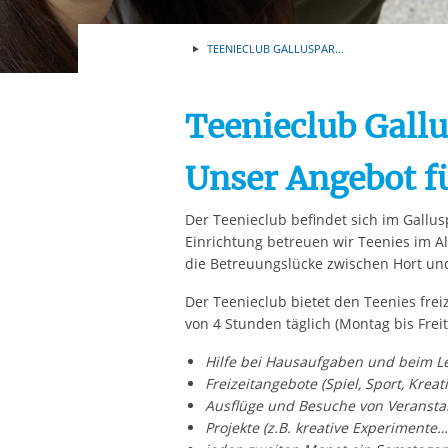
Ihre etwaige Einwilligung e
der von Ihnen aufgerufene
TEENIECLUB GALLUSPAR...
aufgrund berechtigter Inte
Teenieclub Gall
Unser Angebot fü
Der Teenieclub befindet sich im Gallusp
Einrichtung betreuen wir Teenies im Al
die Betreuungslücke zwischen Hort un
Der Teenieclub bietet den Teenies fr
von 4 Stunden täglich (Montag bis Freit
Hilfe bei Hausaufgaben und beim L
Freizeitangebote (Spiel, Sport, Kreat
Ausflüge und Besuche von Veransta
Projekte (z.B. kreative Experimente…