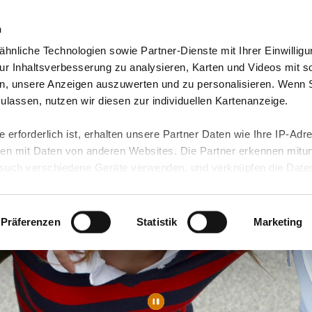
n
hnliche Technologien sowie Partner-Dienste mit Ihrer Einwilligu
Video-Blog & Presse
Freie Jobs & mehr
Unser
r Inhaltsverbesserung zu analysieren, Karten und Videos mit s
n, unsere Anzeigen auszuwerten und zu personalisieren. Wenn 
 zulassen, nutzen wir diesen zur individuellen Kartenanzeige.
 erforderlich ist, erhalten unsere Partner Daten wie Ihre IP-Adr
n mit Daten von anderen Websites. Die Partner erkennen mitun
uch verschiedene Geräte verwenden, und verknüpfen die Date
kann die Datenübertragung in Drittländer (insb. die USA) nicht
rt ist kein der EU gleichwertiges Datenschutzniveau gewährlei
hre Daten führen kann.
Präferenzen
Statistik
Marketing
 in unseren
Datenschutzhinweisen
und in unserer
Cookie-Über
site-Funktionen für diese Zwecke aktiviert sind, müssen Sie al
können mittels nachfolgender Buttons über Ihre Einwilligung für
 erteilte Einwilligung stets für die Zukunft widerrufen. Bitte be