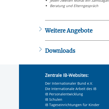
jeden zweiten Monat ein Samstaga
Beratung und Elterngespräch
Weitere Angebote
Teenieclub Galluspark
Downloads
IB_Teenieclub_Galluspark_Postkarte.
Zentrale IB-Websites:
Der Internationaler Bund e.V.
Die Internationale Arbeit des IB
IB Personalentwicklung
IB Schulen
IB Tageseinrichtungen für Kinder