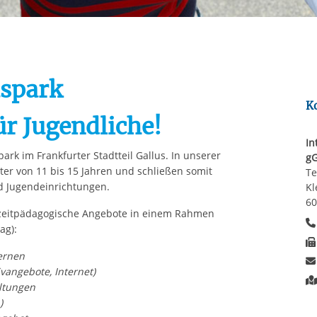
Automatische Wiede
rstreckt sich nicht auf notwendige Cookies, die erforderlich zur B
n und somit gewünschten Website-Funktionen sind. Diese Cooki
ressen und daher unabhängig von einer Einwilligung.
uspark
K
r Jugendliche!
In
ark im Frankfurter Stadtteil Gallus. In unserer
g
ter von 11 bis 15 Jahren und schließen somit
Te
d Jugendeinrichtungen.
Kl
60
eizeitpädagogische Angebote in einem Rahmen
ag):
ernen
ivangebote, Internet)
ltungen
)