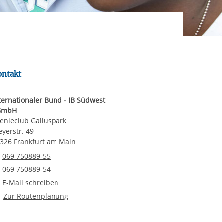
rgabe starten/stoppen
ereitstellung
es setzen wir
ontakt
ternationaler Bund - IB Südwest
GmbH
enieclub Galluspark
eyerstr. 49
326 Frankfurt am Main
Telefonnummer
069 750889-55
Faxnummer
069 750889-54
E-Mail an Teenieclub Galluspark
E-Mail schreiben
Route planen
Zur Routenplanung