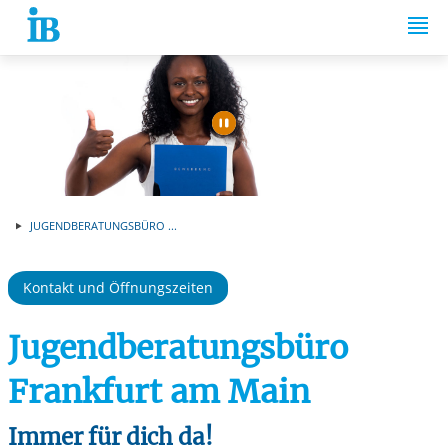
Springe zum Inhalt
Automatische Wiede
JUGENDBERATUNGSBÜRO ...
Kontakt und Öffnungszeiten
Jugendberatungsbüro
Frankfurt am Main
Immer für dich da!