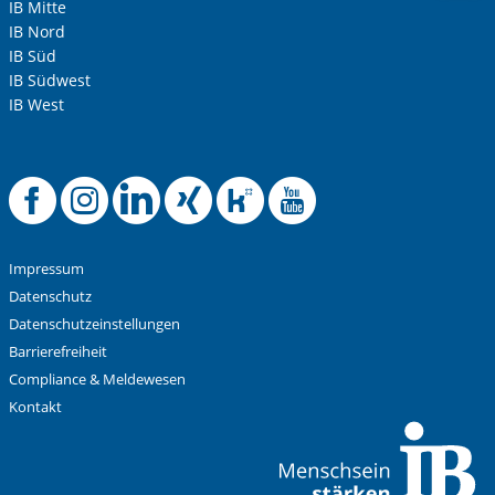
IB Mitte
IB Nord
IB Süd
IB Südwest
IB West
Anti-Roboter-Verifizierung
Hier klicken
Offizielle Faceboo
Offizielle Instag
Offizielle Link
Offizielle X
Offizielle
Offizie
Friendly
Captcha ⇗
Alle Informationen zum Schutz der Daten sind sind in
unserer
Datenschutzerklärung
aufrufbar.
Impressum
Absenden
Datenschutz
Datenschutzeinstellungen
Barrierefreiheit
Compliance & Meldewesen
Kontakt