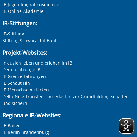
werden. Alle Informationen zum Schutz Ihrer Daten finden
IB Jugendmigrationsdienste
Sie in unserer Datenschutzerklärung. Ihre Einwilligung
IB-Online-Akademie
können Sie in unseren Datenschutzeinstellungen jederzeit
IB-Stiftungen:
Adresse (PLZ, Ort, Strasse)
widerrufen:
Datenschutz
IB-Stiftung
Stiftung Schwarz-Rot-Bunt
Ihre E-Mail-Adresse
*
Projekt-Websites:
Inklusion leben und erleben im IB
Zur Aktivierung der Videos Marketing-Cookies hier
zulassen
Der nachhaltige IB
Ihre Telefonnummer
IB Grenzerfahrungen
IB Schaut Hin
IB Menschsein stärken
Delta-Netz Transfer: Förderketten zur Grundbildung schaffen
Betreff ihrer Anfrage
und sichern
Regionale IB-Websites:
Ihre Nachricht
*
IB Baden
IB Berlin-Brandenburg