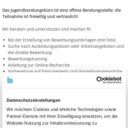
Das Jugendberatungsbüro ist eine offene Beratungsstelle: die
Teilnahme ist freiwillig und vertraulich!
Wir beraten und unterstützen und machen fit:
Bei der Erstellung von Bewerbungsunterlagen (mit Foto)
Suche nach Ausbildungsplätzen oder Arbeitsangeboten und
die direkte Bewerbung
Bewerbungstraining
Anleitung zur Online-Recherche
Vorbereitung auf Eignungstests und Vorstellungsgespräche
Berufswegeplanung und Klärung der Perspektiven
Kompetenzfeststellung
Analyse bisheriger Absagen
Beratung bei der Alltagsplanung
Datenschutzeinstellungen
Vermittlung an spezialisierte Beratungsstellen
Stärkung der Eigenbemühungen
Wir möchten Cookies und ähnliche Technologien sowie
und Vieles mehr…
Partner-Dienste mit Ihrer Einwilligung einsetzen, um die
Website-Nutzung zur Inhaltsverbesserung zu
Finanziert durch: