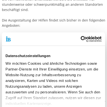
stundenweise oder schwerpunktmäßig an anderen Standorten
beschäftigt sind.
Die Ausgestaltung der Hilfen findet sich bisher in den folgenden
Angeboten:
Sozialpädagogische Familienhilfe
Erziehungsbeistandschaft/Betreuungshilfe
Betreutes Einzelwohnen
Integrationshilfen nach § 35a SGB VIII, und nach dem SGB XII
bzw. IX (Persönliches Budget)
Datenschutzeinstellungen
Schulbezogene Angebote (GTS, Praxistage, individuelle
Wir möchten Cookies und ähnliche Technologien sowie
Hilfen)
Partner-Dienste mit Ihrer Einwilligung einsetzen, um die
Gruppenangebote (Jungen- / Mädchengruppe,
Website-Nutzung zur Inhaltsverbesserung zu
Freizeitpädagogische Angebote)
analysieren, Karten und Videos mit solchen
Familienorientierte Schülerhilfen
Nutzungsanalysen zu laden, unsere Anzeigen
Schulsozialarbeit
auszuwerten und zu personalisieren. Wenn Sie auch den
Zugriff auf Ihren Standort zulassen, nutzen wir diesen zur
individuellen Kartenanzeige.