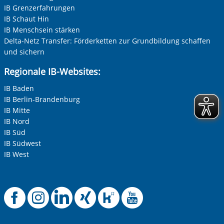
Ihre Telefonnummer
IB Grenzerfahrungen
IB Schaut Hin
IB Menschsein stärken
Delta-Netz Transfer: Förderketten zur Grundbildung schaffen
Betreff ihrer Anfrage
und sichern
Regionale IB-Websites:
Ihre Nachricht
*
IB Baden
IB Berlin-Brandenburg
IB Mitte
IB Nord
IB Süd
IB Südwest
IB West
Anti-Roboter-Verifizierung
Hier klicken
Offizielle Faceboo
Offizielle Instag
Offizielle Link
Offizielle X
Offizielle
Offizie
Friendly
Captcha ⇗
Alle Informationen zum Schutz der Daten sind sind in
unserer
Datenschutzerklärung
aufrufbar.