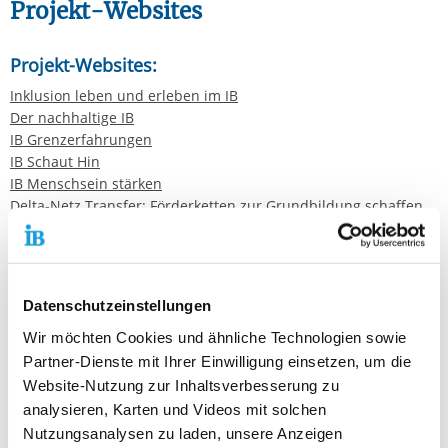
Projekt-Websites
Projekt-Websites:
Inklusion leben und erleben im IB
Der nachhaltige IB
IB Grenzerfahrungen
IB Schaut Hin
IB Menschsein stärken
Delta-Netz Transfer: Förderketten zur Grundbildung schaffen
und sichern
Regionale IB-Websites
Datenschutzeinstellungen
Regionale IB-Websites:
Wir möchten Cookies und ähnliche Technologien sowie
Partner-Dienste mit Ihrer Einwilligung einsetzen, um die
IB Baden
Website-Nutzung zur Inhaltsverbesserung zu
IB Berlin-Brandenburg
analysieren, Karten und Videos mit solchen
IB Mitte
Nutzungsanalysen zu laden, unsere Anzeigen
IB Nord