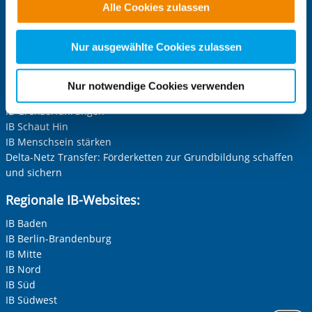
Alle Cookies zulassen
alle Cookie-Kategorien auswählen. Sie können mittels
IB-Stiftung
nachfolgender Buttons über Ihre Einwilligung für diese
Stiftung Schwarz-Rot-Bunt
Zwecke entscheiden und Ihre erteilte Einwilligung stets
Nur ausgewählte Cookies zulassen
Projekt-Websites:
für die Zukunft widerrufen. Bitte beachten Sie: Ihre
etwaige Einwilligung erstreckt sich nicht auf notwendige
Inklusion leben und erleben im IB
Nur notwendige Cookies verwenden
Der nachhaltige IB
Cookies, die erforderlich zur Bereitstellung der von Ihnen
IB Grenzerfahrungen
aufgerufenen und somit gewünschten Website-
IB Schaut Hin
Funktionen sind. Diese Cookies setzen wir aufgrund
IB Menschsein stärken
berechtigter Interessen und daher unabhängig von einer
Delta-Netz Transfer: Förderketten zur Grundbildung schaffen
Einwilligung.
und sichern
Regionale IB-Websites:
IB Baden
IB Berlin-Brandenburg
IB Mitte
IB Nord
IB Süd
IB Südwest