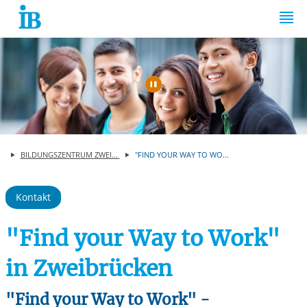
Springe zum Inhalt
Automatische Wiede
BILDUNGSZENTRUM ZWEI...
"FIND YOUR WAY TO WO...
Kontakt
"Find your Way to Work"
in Zweibrücken
"Find your Way to Work" -