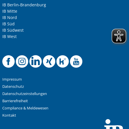
berufsspezifischen Themen
IB Berlin-Brandenburg
Einzelcoaching
IB Mitte
IB Nord
IB Süd
IB Südwest
Find your Way to Work – Modul Bewerbungstraining, 166
IB West
UE
Einführungstag
Informationen zum Arbeitsmarkt
Offizielle Faceboo
Offizielle Instag
Offizielle Link
Offizielle X
Offizielle
Offizie
Umfassendes Bewerbungstraining inkl. Einweisung in
die Nutzung der Jobbörse
Zwei Unterrichtseinheiten Deutsch pro Tag zu
Impressum
berufsspezifischen Themen
Datenschutz
Einzelcoaching
Datenschutzeinstellungen
Barrierefreiheit
Compliance & Meldewesen
Find your Way to Work – Modul betriebliche Erprobung,
Kontakt
246 UE
Einführungstag