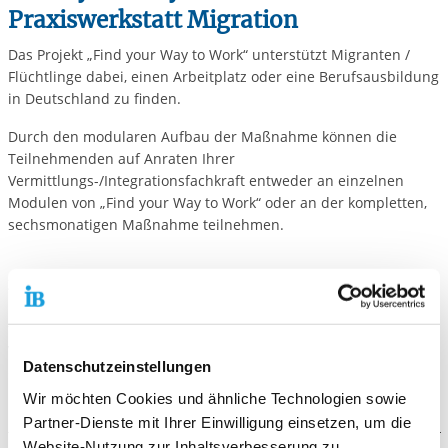
Praxiswerkstatt Migration
Das Projekt „Find your Way to Work“ unterstützt Migranten /
Flüchtlinge dabei, einen Arbeitplatz oder eine Berufsausbildung
in Deutschland zu finden.
Durch den modularen Aufbau der Maßnahme können die
Teilnehmenden auf Anraten Ihrer
Vermittlungs-/Integrationsfachkraft entweder an einzelnen
Modulen von „Find your Way to Work“ oder an der kompletten,
sechsmonatigen Maßnahme teilnehmen.
Zertifikat:
Das Bildungszentrum (BZ) Pfalz/Saarland ist zertifizierter Träger
für die Förderung beruflicher Weiterbildung.
Versicherungsträger Berufsgenossenschaft für
Datenschutzeinstellungen
Gesundheitsdienst und Wohlfahrtspflege
Wir möchten Cookies und ähnliche Technologien sowie
Partner-Dienste mit Ihrer Einwilligung einsetzen, um die
Website-Nutzung zur Inhaltsverbesserung zu