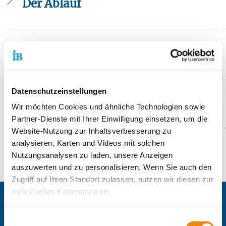
Der Ablauf
Folgende Aspekte werden thematisiert:
Was ist Coolness?
Die Voraussetzungen
Wie gehen wir miteinander um?
Wie sollten wir miteinander umgehen?
Die Teilnehmerinnen und Teilnehmer des Coolness
Was bedeutet Konfrontation?
Trainings müssen in der Lage sein, den Inhalten zu folgen
Datenschutzeinstellungen
und sie zu verstehen.
Die Zielgruppe
Wir möchten Cookies und ähnliche Technologien sowie
Partner-Dienste mit Ihrer Einwilligung einsetzen, um die
Das Angebot richtet sich an Kinder und Jugendliche ab der
Website-Nutzung zur Inhaltsverbesserung zu
3. Jahrgangsstufe in allen Schulformen.
analysieren, Karten und Videos mit solchen
Ansatz für das Training in der Klasse sind aggressive
Kontaktformular
Nutzungsanalysen zu laden, unsere Anzeigen
Verhaltensmuster, Mobbing, Schulabsentismus, Diebstähle
usw.
auszuwerten und zu personalisieren. Wenn Sie auch den
Die mit einem Sternchen (
*
) gekennzeichneten Felder sind
Zugriff auf Ihren Standort zulassen, nutzen wir diesen zur
Pflichtfelder.
individuellen Kartenanzeige.
Anrede
*
Zentrale IB-Websites:
Soweit es für diese Zwecke erforderlich ist, erhalten
Keine Angabe
Einwilligungsauswahl
Der Internationaler Bund e.V.