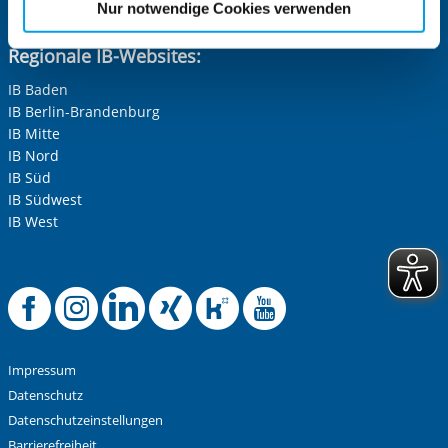
Nur notwendige Cookies verwenden
und sichern
Cookies, die erforderlich zur Bereitstellung der von Ihnen
aufgerufenen und somit gewünschten Website-
Regionale IB-Websites:
Funktionen sind. Diese Cookies setzen wir aufgrund
IB Baden
berechtigter Interessen und daher unabhängig von einer
IB Berlin-Brandenburg
Einwilligung.
IB Mitte
IB Nord
IB Süd
IB Südwest
IB West
Offizielle Faceboo
Offizielle Instag
Offizielle Link
Offizielle X
Offizielle
Offizie
Impressum
Datenschutz
Datenschutzeinstellungen
Barrierefreiheit