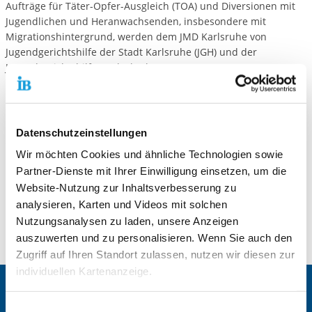
Aufträge für Täter-Opfer-Ausgleich (TOA) und Diversionen mit
Jugendlichen und Heranwachsenden, insbesondere mit
Migrationshintergrund, werden dem JMD Karlsruhe von
Jugendgerichtshilfe der Stadt Karlsruhe (JGH) und der
Jugendgerichtshilfe Durlach übertragen.
Der Zugang zu den Klienten ist aufgrund der langjährigen
Erfahrung mit der Zielgruppe und der Fremdsprachkenntnisse
leichter als für einheimische Sozialarbeiter. Unsere Mediatoren
Datenschutzeinstellungen
sprechen die Sprache der Klienten, haben Zugang zu den
Wir möchten Cookies und ähnliche Technologien sowie
Kulturkreisen der Beteiligten und haben interkulturelle
Kompetenz.
Partner-Dienste mit Ihrer Einwilligung einsetzen, um die
Website-Nutzung zur Inhaltsverbesserung zu
Diese Arbeit leistet einen substanzieller Beitrag zur
analysieren, Karten und Videos mit solchen
Friedensarbeit für unsere Gesellschaft.
Nutzungsanalysen zu laden, unsere Anzeigen
auszuwerten und zu personalisieren. Wenn Sie auch den
Zugriff auf Ihren Standort zulassen, nutzen wir diesen zur
individuellen Kartenanzeige.
Zentrale IB-Websites:
Soweit es für diese Zwecke erforderlich ist, erhalten
Einwilligungsauswahl