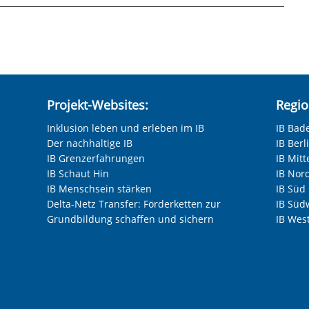
gang mit Geld
ngelegenheiten und Schriftverkehr
nd rechtlichen Betreuern
suche und der Erhaltung des Arbeitsplatzes
hneten Felder sind Pflichtfelder.
en
tigung
Projekt-Websites:
Regio
, Kochen, Schwimmen, Garten, Computerkurs,
Inklusion leben und erleben im IB
IB Bad
Der nachhaltige IB
IB Ber
ote, Gruppenreisen (Café-Nachmittag, Kegeln,
IB Grenzerfahrungen
IB Mitt
ge)
IB Schaut Hin
IB Nor
he Umfeld, die Gemeinde, in Vereine vor Ort
IB Menschsein stärken
IB Süd
Delta-Netz Transfer: Förderketten zur
IB Süd
er Nachbarschaft, der Gemeinde und in
Grundbildung schaffen und sichern
IB Wes
anzeigen
Nächste F