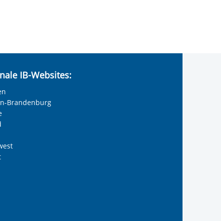
nale IB-Websites:
en
lin-Brandenburg
e
d
west
t
olie anzeigen