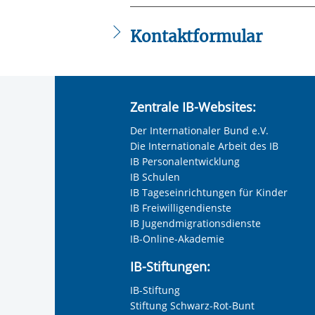
Beratung und Unterstützung im Um
Hilfe und Begleitung bei Behördena
Kontaktformular
Zusammenarbeit mit Angehörigen u
Unterstützung bei der Arbeitsplatz
Die mit einem Sternchen (
*
) gekennzeic
Begleitung bei Arztbesuchen
Beratung bei persönlichen Problem
Anrede
*
Krisenbegleitung und Konfliktbewäl
Zentrale IB-Websites:
Keine Angabe
Partnerschaftsberatung
Gestaltung des Tages (Mittagstisch
Der Internationaler Bund e.V.
Frau
tiergestützte Angebote)
Die Internationale Arbeit des IB
Herr
Freizeitgestaltung, Wochenendangeb
IB Personalentwicklung
Fußball, Gartenprojekt, Disco, Ausflü
IB Schulen
Neutrale Anrede
Integration in das nachbarschaftlic
IB Tageseinrichtungen für Kinder
Unternehmen
IB Freiwilligendienste
„selbstverständlich mittendrin!“ in d
IB Jugendmigrationsdienste
Vereinen
Vorherige Folie 
ist unser Motto!
IB-Online-Akademie
Nachname, Vorname
*
IB-Stiftungen:
IB-Stiftung
Stiftung Schwarz-Rot-Bunt