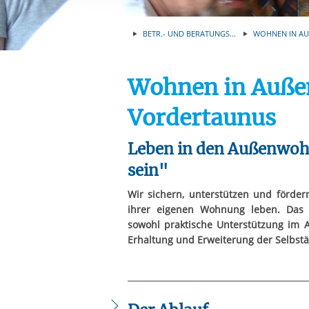
Ihre etwaige Einwilligung e
der von Ihnen aufgerufene
BETR.- UND BERATUNGS...
WOHNEN IN AU
aufgrund berechtigter Inte
Wohnen in Auß
Vordertaunus
Leben in den Außenwoh
sein"
Wir sichern, unterstützen und förde
ihrer eigenen Wohnung leben. Das
sowohl praktische Unterstützung im 
Erhaltung und Erweiterung der Selbstä