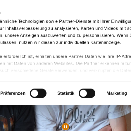
n
hnliche Technologien sowie Partner-Dienste mit Ihrer Einwilligu
Video-Blog & Presse
Freie Jobs & mehr
Unser
r Inhaltsverbesserung zu analysieren, Karten und Videos mit s
n, unsere Anzeigen auszuwerten und zu personalisieren. Wenn 
 zulassen, nutzen wir diesen zur individuellen Kartenanzeige.
 erforderlich ist, erhalten unsere Partner Daten wie Ihre IP-Adr
n mit Daten von anderen Websites. Die Partner erkennen mitun
uch verschiedene Geräte verwenden, und verknüpfen die Date
kann die Datenübertragung in Drittländer (insb. die USA) nicht
rt ist kein der EU gleichwertiges Datenschutzniveau gewährlei
hre Daten führen kann.
Präferenzen
Statistik
Marketing
 in unseren
Datenschutzhinweisen
und in unserer
Cookie-Über
site-Funktionen für diese Zwecke aktiviert sind, müssen Sie al
können mittels nachfolgender Buttons über Ihre Einwilligung für
 erteilte Einwilligung stets für die Zukunft widerrufen. Bitte be