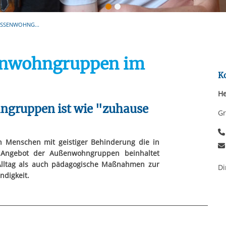
Automatische Wiede
rstreckt sich nicht auf notwendige Cookies, die erforderlich zur B
n und somit gewünschten Website-Funktionen sind. Diese Cooki
SSENWOHNG...
ressen und daher unabhängig von einer Einwilligung.
enwohngruppen im
K
He
ngruppen ist wie "zuhause
Gr
rn Menschen mit geistiger Behinderung die in
 Angebot der Außenwohngruppen beinhaltet
Alltag als auch pädagogische Maßnahmen zur
Di
ndigkeit.