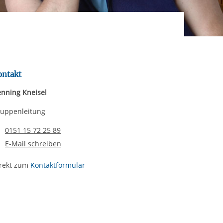
rgabe starten/stoppen
ereitstellung
es setzen wir
ontakt
nning Kneisel
uppenleitung
Telefonnummer
0151 15 72 25 89
E-Mail schreiben
rekt zum
Kontaktformular