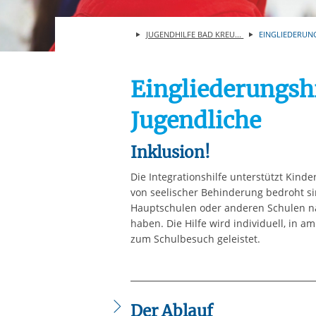
Ihre etwaige Einwilligung e
der von Ihnen aufgerufene
JUGENDHILFE BAD KREU...
EINGLIEDERUNG
aufgrund berechtigter Inte
Eingliederungshi
Jugendliche
Inklusion!
Die Integrationshilfe unterstützt Kinde
von seelischer Behinderung bedroht sin
Hauptschulen oder anderen Schulen 
haben. Die Hilfe wird individuell, in a
zum Schulbesuch geleistet.
Der Ablauf