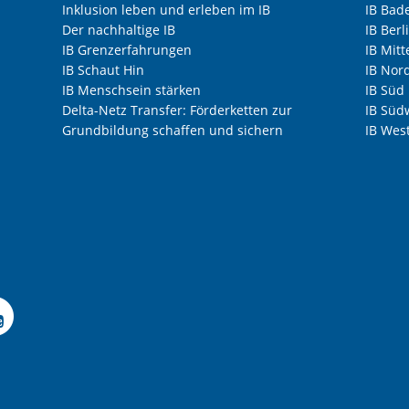
Inklusion leben und erleben im IB
IB Bad
Der nachhaltige IB
IB Ber
IB Grenzerfahrungen
IB Mitt
IB Schaut Hin
IB Nor
IB Menschsein stärken
IB Süd
Delta-Netz Transfer: Förderketten zur
IB Süd
Grundbildung schaffen und sichern
IB Wes
 Facebook-Seite der I
le Instagram-Seite des
elle LinkedIn-Seite de
izielle Xing-Seite des 
ffizielle Kununu-Seite
Offizieller YouTube-K