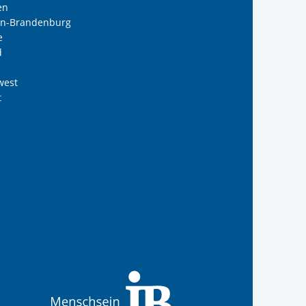
en
lin-Brandenburg
e
d
west
t
B Südwest gGmbH
 Internationalen Bund
s Internationalen Bund
Internationalen Bund
 des Internationalen B
anal der IB Südwest