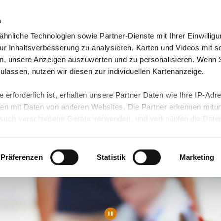
n
hnliche Technologien sowie Partner-Dienste mit Ihrer Einwilligu
Video-Blog & Presse
Freie Jobs & mehr
Unser
r Inhaltsverbesserung zu analysieren, Karten und Videos mit s
n, unsere Anzeigen auszuwerten und zu personalisieren. Wenn 
 zulassen, nutzen wir diesen zur individuellen Kartenanzeige.
 erforderlich ist, erhalten unsere Partner Daten wie Ihre IP-Adr
n mit Daten von anderen Websites. Die Partner erkennen mitun
uch verschiedene Geräte verwenden, und verknüpfen die Date
kann die Datenübertragung in Drittländer (insb. die USA) nicht
rt ist kein der EU gleichwertiges Datenschutzniveau gewährlei
hre Daten führen kann.
Präferenzen
Statistik
Marketing
 in unseren
Datenschutzhinweisen
und in unserer
Cookie-Über
site-Funktionen für diese Zwecke aktiviert sind, müssen Sie al
können mittels nachfolgender Buttons über Ihre Einwilligung für
 erteilte Einwilligung stets für die Zukunft widerrufen. Bitte be