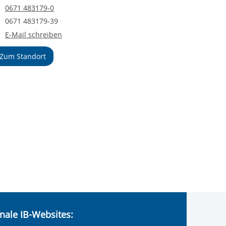
Telefonnummer
0671 483179-0
Faxnummer
0671 483179-39
E-Mail an Jugendhilfe Bad Kreuznach
E-Mail schreiben
Zum Standort
nale IB-Websites: