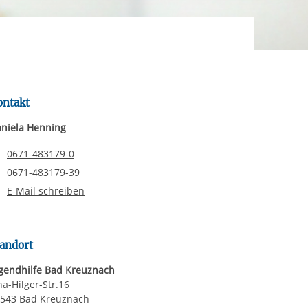
rgabe starten/stoppen
ereitstellung
es setzen wir
ontakt
niela Henning
Telefonnummer
0671-483179-0
Faxnummer
0671-483179-39
E-Mail schreiben
andort
gendhilfe Bad Kreuznach
na-Hilger-Str.16
543 Bad Kreuznach