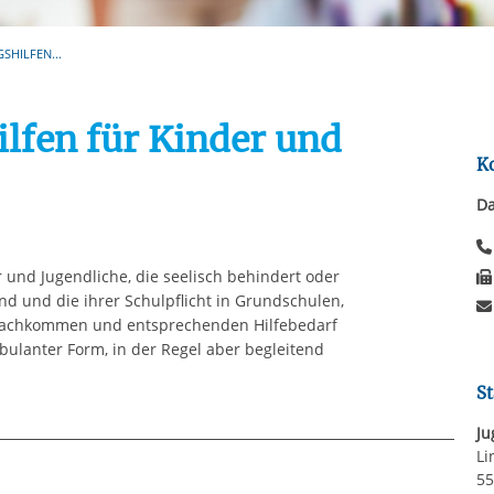
Automatische Wiede
rstreckt sich nicht auf notwendige Cookies, die erforderlich zur B
n und somit gewünschten Website-Funktionen sind. Diese Cooki
SHILFEN...
ressen und daher unabhängig von einer Einwilligung.
lfen für Kinder und
K
Da
r und Jugendliche, die seelisch behindert oder
d und die ihrer Schulpflicht in Grundschulen,
nachkommen und entsprechenden Hilfebedarf
mbulanter Form, in der Regel aber begleitend
St
Ju
Li
55