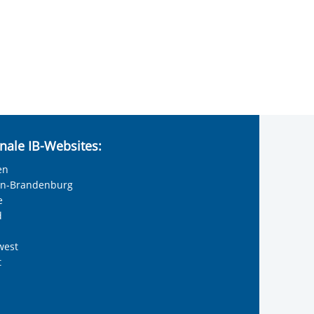
nale IB-Websites:
en
lin-Brandenburg
e
d
west
t