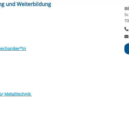
rstreckt sich nicht auf notwendige Cookies, die erforderlich zur B
g und Weiterbildung
Bi
n und somit gewünschten Website-Funktionen sind. Diese Cooki
Sc
ressen und daher unabhängig von einer Einwilligung.
70
mechaniker*in
für Metalltechnik