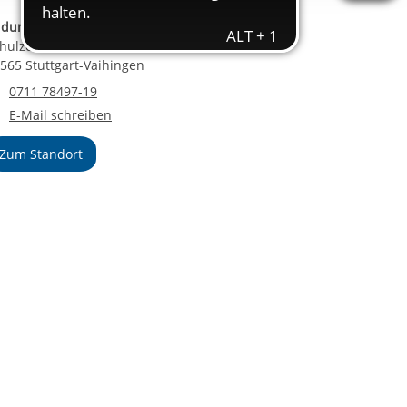
ereitstellung
ldungszentrum Stuttgart-Vaihingen
es setzen wir
hulze-Delitzsch-Straße 39
565 Stuttgart-Vaihingen
Telefonnummer
0711 78497-19
E-Mail an Bildungszentrum Stuttgart-Vaihingen
E-Mail schreiben
Zum Standort