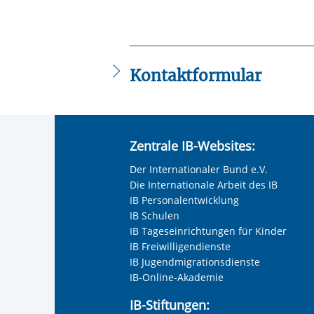
Kontaktformular
Die mit einem Sternchen (
*
) gekennzeic
Anrede
*
Zentrale IB-Websites:
Keine Angabe
Der Internationaler Bund e.V.
Frau
Die Internationale Arbeit des IB
Herr
IB Personalentwicklung
IB Schulen
Neutrale Anrede
IB Tageseinrichtungen für Kinder
Unternehmen
IB Freiwilligendienste
IB Jugendmigrationsdienste
IB-Online-Akademie
Nachname, Vorname
*
IB-Stiftungen: