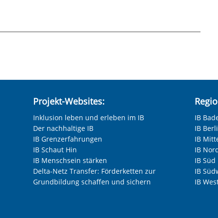
hneten Felder sind Pflichtfelder.
Projekt-Websites:
Regio
Inklusion leben und erleben im IB
IB Bad
Der nachhaltige IB
IB Ber
IB Grenzerfahrungen
IB Mitt
IB Schaut Hin
IB Nor
IB Menschsein stärken
IB Süd
Delta-Netz Transfer: Förderketten zur
IB Süd
Grundbildung schaffen und sichern
IB Wes