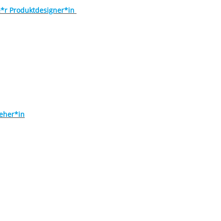
*r Produktdesigner*in
ieher*in