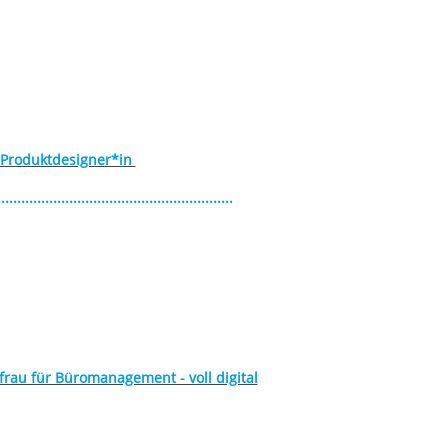
r Produktdesigner*in
...........................................................
rau für Büromanagement - voll digital