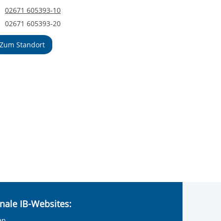
Telefonnummer
02671 605393-10
Faxnummer
02671 605393-20
Zum Standort
nale IB-Websites:
en