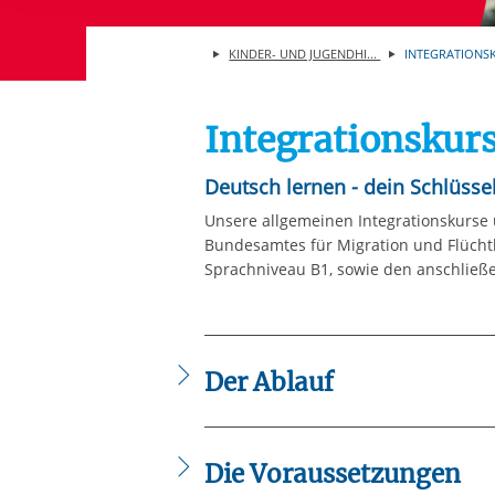
Ihre etwaige Einwilligung e
der von Ihnen aufgerufene
KINDER- UND JUGENDHI...
INTEGRATIONSKU
aufgrund berechtigter Inte
Integrationskur
Deutsch lernen - dein Schlüssel
Unsere allgemeinen Integrationskurse 
Bundesamtes für Migration und Flüchtl
Sprachniveau B1, sowie den anschließ
Der Ablauf
Allgemeine Integrationskurse dauern i
Die Voraussetzungen
Unterrichtsstunden.