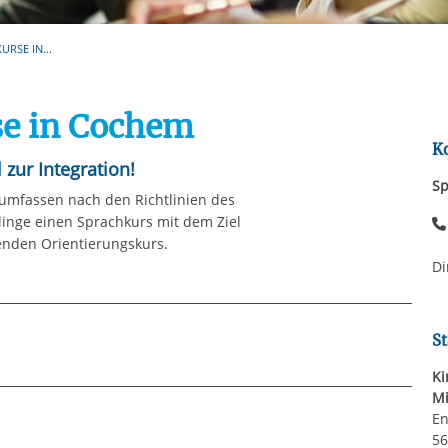
Automatische Wiede
rstreckt sich nicht auf notwendige Cookies, die erforderlich zur B
n und somit gewünschten Website-Funktionen sind. Diese Cooki
RSE IN...
ressen und daher unabhängig von einer Einwilligung.
se in Cochem
K
 zur Integration!
Sp
umfassen nach den Richtlinien des
inge einen Sprachkurs mit dem Ziel
enden Orientierungskurs.
Di
St
Ki
Mi
En
n der Regel sieben Module á 100
5