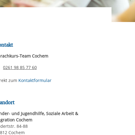
rgabe starten/stoppen
ereitstellung
es setzen wir
ontakt
rachkurs-Team Cochem
Telefonnummer
0261 98 85 77 60
rekt zum
Kontaktformular
andort
nder- und Jugendhilfe, Soziale Arbeit &
gration Cochem
dertstr. 84-88
6812 Cochem