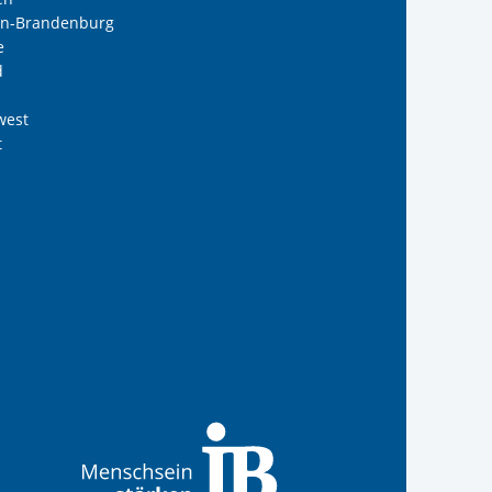
lin-Brandenburg
e
d
west
t
B Südwest gGmbH
 Internationalen Bund
s Internationalen Bund
Internationalen Bund
 des Internationalen B
anal der IB Südwest