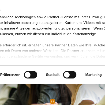
n
hnliche Technologien sowie Partner-Dienste mit Ihrer Einwilligu
Video-Blog & Presse
Freie Jobs & mehr
Unser
r Inhaltsverbesserung zu analysieren, Karten und Videos mit s
n, unsere Anzeigen auszuwerten und zu personalisieren. Wenn 
 zulassen, nutzen wir diesen zur individuellen Kartenanzeige.
 erforderlich ist, erhalten unsere Partner Daten wie Ihre IP-Adr
n mit Daten von anderen Websites. Die Partner erkennen mitun
uch verschiedene Geräte verwenden, und verknüpfen die Date
kann die Datenübertragung in Drittländer (insb. die USA) nicht
rt ist kein der EU gleichwertiges Datenschutzniveau gewährlei
hre Daten führen kann.
Präferenzen
Statistik
Marketing
 in unseren
Datenschutzhinweisen
und in unserer
Cookie-Über
site-Funktionen für diese Zwecke aktiviert sind, müssen Sie al
können mittels nachfolgender Buttons über Ihre Einwilligung für
 erteilte Einwilligung stets für die Zukunft widerrufen. Bitte be