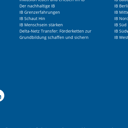
Der nachhaltige IB
IB Ber
IB Grenzerfahrungen
IB Mitt
IB Schaut Hin
IB Nor
IB Menschsein stärken
IB Süd
Delta-Netz Transfer: Förderketten zur
IB Süd
Grundbildung schaffen und sichern
IB Wes
 Facebook-Seite der I
le Instagram-Seite des
elle LinkedIn-Seite de
izielle Xing-Seite des 
ffizielle Kununu-Seite
Offizieller YouTube-K