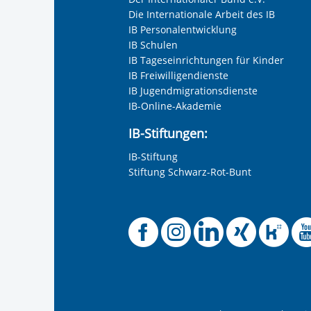
Frau
Die Internationale Arbeit des IB
Herr
IB Personalentwicklung
IB Schulen
Neutrale Anrede
IB Tageseinrichtungen für Kinder
Unternehmen
IB Freiwilligendienste
IB Jugendmigrationsdienste
IB-Online-Akademie
Nachname, Vorname
*
IB-Stiftungen:
IB-Stiftung
Stiftung Schwarz-Rot-Bunt
Adresse (PLZ, Ort, Strasse)
Offizielle
Offiziel
Offizi
Off
O
Ihre E-Mail-Adresse
*
Ihre Telefonnummer