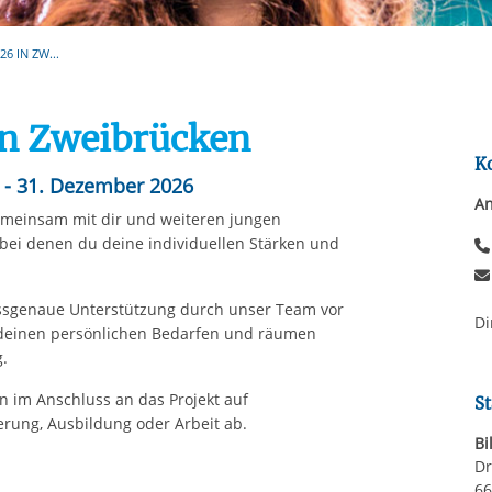
Automatische Wiede
rstreckt sich nicht auf notwendige Cookies, die erforderlich zur B
n und somit gewünschten Website-Funktionen sind. Diese Cooki
6 IN ZW...
ressen und daher unabhängig von einer Einwilligung.
in Zweibrücken
K
6 - 31. Dezember 2026
An
gemeinsam mit dir und weiteren jungen
bei denen du deine individuellen Stärken und
ssgenaue Unterstützung durch unser Team vor
Di
 deinen persönlichen Bedarfen und räumen
.
n im Anschluss an das Projekt auf
St
erung, Ausbildung oder Arbeit ab.
Bi
Dr
66