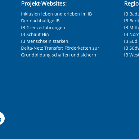
nnen. Daher können wir erst mit Ihrer
Projekt-Websites:
Regio
n. Bei der Wiedergabe erhalten YouTube und
Inklusion leben und erleben im IB
IB Bad
d verarbeiten diese auch zu eigenen Zwecken.
Der nachhaltige IB
IB Ber
ie USA, wo kein gleichwertiges
IB Grenzerfahrungen
IB Mitt
icht ausgeschlossen werden. Alle
IB Schaut Hin
IB Nor
finden Sie in unserer Datenschutzerklärung.
IB Menschsein stärken
IB Süd
n Datenschutzeinstellungen jederzeit
Delta-Netz Transfer: Förderketten zur
IB Süd
Grundbildung schaffen und sichern
IB Wes
s Marketing-Cookies hier zulassen
 Facebook-Seite der I
le Instagram-Seite des
elle LinkedIn-Seite de
izielle Xing-Seite des 
ffizielle Kununu-Seite
Offizieller YouTube-K