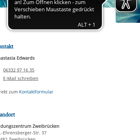
rgabe starten/stoppen
ereitstellung
es setzen wir
ontakt
astasia Edwards
Telefonnummer
06332 97 16 35
E-Mail schreiben
rekt zum
Kontaktformular
andort
ldungszentrum Zweibrücken
.-Ehrensberger-Str. 37
482 Zweibrücken