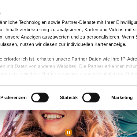
n
hnliche Technologien sowie Partner-Dienste mit Ihrer Einwilligu
Video-Blog & Presse
Freie Jobs & mehr
Unser
r Inhaltsverbesserung zu analysieren, Karten und Videos mit s
n, unsere Anzeigen auszuwerten und zu personalisieren. Wenn 
 zulassen, nutzen wir diesen zur individuellen Kartenanzeige.
 erforderlich ist, erhalten unsere Partner Daten wie Ihre IP-Adr
n mit Daten von anderen Websites. Die Partner erkennen mitun
uch verschiedene Geräte verwenden, und verknüpfen die Date
kann die Datenübertragung in Drittländer (insb. die USA) nicht
rt ist kein der EU gleichwertiges Datenschutzniveau gewährlei
hre Daten führen kann.
Präferenzen
Statistik
Marketing
 in unseren
Datenschutzhinweisen
und in unserer
Cookie-Über
site-Funktionen für diese Zwecke aktiviert sind, müssen Sie al
können mittels nachfolgender Buttons über Ihre Einwilligung für
 erteilte Einwilligung stets für die Zukunft widerrufen. Bitte be