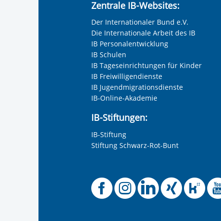
ein, ohne dass wir das deaktivieren kö
Zentrale IB-Websites:
Einwilligung dazu die Videos abspiele
Neutrale Anrede
Der Internationaler Bund e.V.
Google Daten (z.B. Ihre IP-Adresse) un
Die Internationale Arbeit des IB
Unternehmen
Dabei kann eine Datenübertragung in d
IB Personalentwicklung
Datenschutzniveau gewährleistet ist, n
IB Schulen
Informationen zum Schutz Ihrer Daten 
IB Tageseinrichtungen für Kinder
Ihre Einwilligung können Sie in unsere
Nachname, Vorname
*
IB Freiwilligendienste
widerrufen:
Datenschutz
IB Jugendmigrationsdienste
IB-Online-Akademie
Adresse (PLZ, Ort, Strasse)
IB-Stiftungen:
IB-Stiftung
Stiftung Schwarz-Rot-Bunt
Ihre E-Mail-Adresse
*
Zur Aktivierung der Video
Offizielle
Offiziel
Offizi
Off
O
Ihre Telefonnummer