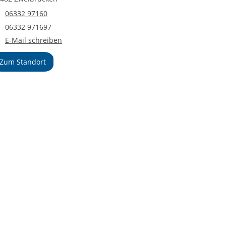
Telefonnummer
06332 97160
Faxnummer
06332 971697
E-Mail an Bildungszentrum Zweibrücken
E-Mail schreiben
Zum Standort