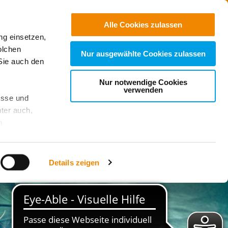
Kontakt
Suchen
Alle Cookies zulassen
ng einsetzen,
e Einrichtungen
olchen
Nur ausgewählte Cookies zulassen
Sie auch den
Nur notwendige Cookies
verwenden
esse und
ter auch,
n
stet, was zu
Details zeigen
sicht
. Wenn
le Cookie-
 diese
achten Sie: