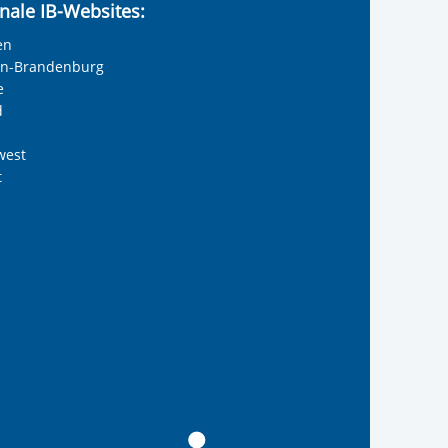
nale IB-Websites:
en
lin-Brandenburg
e
d
west
t
B Südwest gGmbH
 Internationalen Bund
s Internationalen Bund
Internationalen Bund
 des Internationalen B
anal der IB Südwest