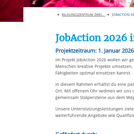
Ihre etwaige Einwilligung e
der von Ihnen aufgerufene
BILDUNGSZENTRUM ZWEI...
JOBACTION 202
aufgrund berechtigter Inte
JobAction 2026 
Projektzeitraum: 1. Januar 202
Im Projekt JobAction 2026 wollen wir 
Menschen kreative Projekte umsetzen, 
Fähigkeiten optimal einsetzen kannst.
In diesem Rahmen erhältst du eine pa
Ort. Mit offenem Ohr widmen wir uns
gemeinsam Stolpersteine aus dem Weg
Unsere Unterstützungsleistungen ziele
weiterführende Angebote wie Qualifizi