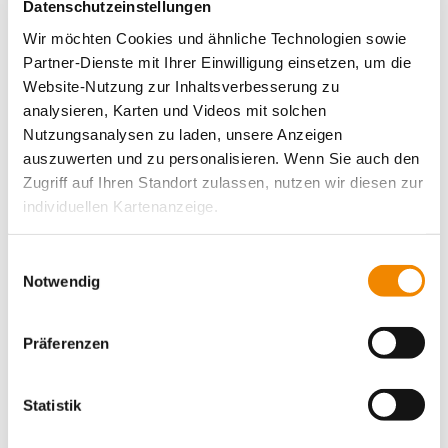
Datenschutzeinstellungen
Wir möchten Cookies und ähnliche Technologien sowie
Partner-Dienste mit Ihrer Einwilligung einsetzen, um die
Website-Nutzung zur Inhaltsverbesserung zu
analysieren, Karten und Videos mit solchen
Nutzungsanalysen zu laden, unsere Anzeigen
auszuwerten und zu personalisieren. Wenn Sie auch den
Zugriff auf Ihren Standort zulassen, nutzen wir diesen zur
individuellen Kartenanzeige.
Soweit es für diese Zwecke erforderlich ist, erhalten
Einwilligungsauswahl
unsere Partner Daten wie Ihre IP-Adresse und
Notwendig
verarbeiten diese zusammen mit Daten von anderen
Websites. Die Partner erkennen mitunter auch, wenn Sie
Präferenzen
zum Website-Besuch verschiedene Geräte verwenden,
und verknüpfen die Daten geräteübergreifend. Dabei
kann die Datenübertragung in Drittländer (insb. die USA)
Statistik
nicht ausgeschlossen werden. Dort ist kein der EU
gleichwertiges Datenschutzniveau gewährleistet, was zu