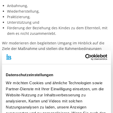
Anbahnung,
Wiederherstellung,
Praktizierung,
Unterstützung und
Förderung der Beziehung des Kindes zu dem Elternteil, mit
dem es nicht zusammenlebt.
Wir moderieren den begleiteten Umgang im Hinblick auf die
Ziele der Maßnahme und stellen die Rahmenbedingungen
hierfür zur Verfügung. In diesem Zusammenhang bieten wir
den Kindern eine empathische außerfamiliäre Ansprechperson,
die sensibel mit den umgangsberechtigten Elternteilen die
Umgänge plant und auf einvernehmliche Lösungen hinwirkt.
Datenschutzeinstellungen
Im Vordergrund aller Bemühungen steht die Sicherung des
Wir möchten Cookies und ähnliche Technologien sowie
Kindeswohls im Rahmen der begleiteten Umgänge.
Partner-Dienste mit Ihrer Einwilligung einsetzen, um die
Website-Nutzung zur Inhaltsverbesserung zu
Für ein ausführliches Gespräch nehmen Sie bitte Kontakt zu
analysieren, Karten und Videos mit solchen
uns auf.
Nutzungsanalysen zu laden, unsere Anzeigen
auszuwerten und zu personalisieren. Wenn Sie auch den