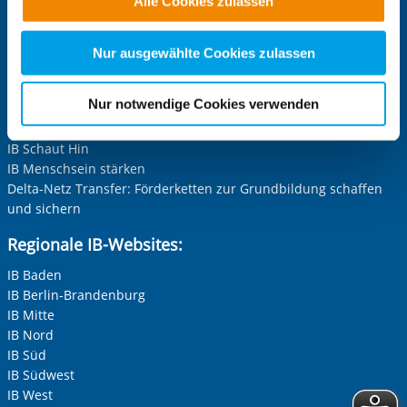
IB-Stiftung
Alle Cookies zulassen
alle Cookie-Kategorien auswählen. Sie können mittels
Stiftung Schwarz-Rot-Bunt
nachfolgender Buttons über Ihre Einwilligung für diese
Zwecke entscheiden und Ihre erteilte Einwilligung stets
Nur ausgewählte Cookies zulassen
Projekt-Websites:
für die Zukunft widerrufen. Bitte beachten Sie: Ihre
Inklusion leben und erleben im IB
etwaige Einwilligung erstreckt sich nicht auf notwendige
Nur notwendige Cookies verwenden
Der nachhaltige IB
Cookies, die erforderlich zur Bereitstellung der von Ihnen
IB Grenzerfahrungen
aufgerufenen und somit gewünschten Website-
IB Schaut Hin
Funktionen sind. Diese Cookies setzen wir aufgrund
IB Menschsein stärken
berechtigter Interessen und daher unabhängig von einer
Delta-Netz Transfer: Förderketten zur Grundbildung schaffen
Einwilligung.
und sichern
Regionale IB-Websites:
IB Baden
IB Berlin-Brandenburg
IB Mitte
IB Nord
IB Süd
IB Südwest
IB West