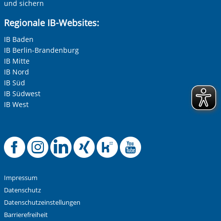
und sichern
Regionale IB-Websites:
IB Baden
Betreff ihrer Anfrage
IB Berlin-Brandenburg
IB Mitte
IB Nord
Ihre Nachricht
*
IB Süd
IB Südwest
IB West
Offizielle Faceboo
Offizielle Instag
Offizielle Link
Offizielle X
Offizielle
Offizie
Anti-Roboter-Verifizierung
Impressum
Hier klicken
Datenschutz
Friendly
Captcha ⇗
Alle Informationen zum Schutz der Daten sind sind in
Datenschutzeinstellungen
unserer
Datenschutzerklärung
aufrufbar.
Barrierefreiheit