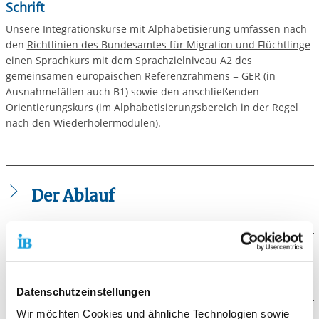
Schrift
Unsere Integrationskurse mit Alphabetisierung umfassen nach
den
Richtlinien des Bundesamtes für Migration und Flüchtlinge
einen Sprachkurs mit dem Sprachzielniveau A2 des
gemeinsamen europäischen Referenzrahmens = GER (in
Ausnahmefällen auch B1) sowie den anschließenden
Orientierungskurs (im Alphabetisierungsbereich in der Regel
nach den Wiederholermodulen).
Der Ablauf
Integrationskurse mit Alphabetisierung umfassen
900
Unterrichtseinheiten
sprachliche Grundförderung
und
zusätzlich
Die Voraussetzungen
100
Unterrichtseinheiten
Orientierungskurs
(Erstverfahren)
.
Grundsätzlich stehen allen Teilnehmenden nach
Datenschutzeinstellungen
Voraussetzung zur Teilnahme an einem Kurs ist die
Absolvieren der ersten 900 Stunden
weitere 300 Stunden
Zulassung durch das Bundesamt für Migration und
Wir möchten Cookies und ähnliche Technologien sowie