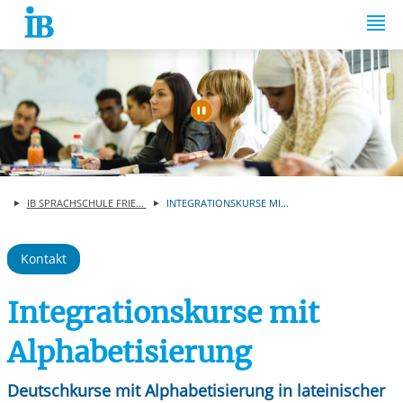
Springe zum Inhalt
Automatische Wiede
IB SPRACHSCHULE FRIE...
INTEGRATIONSKURSE MI...
Kontakt
Integrationskurse mit
Alphabetisierung
Deutschkurse mit Alphabetisierung in lateinischer