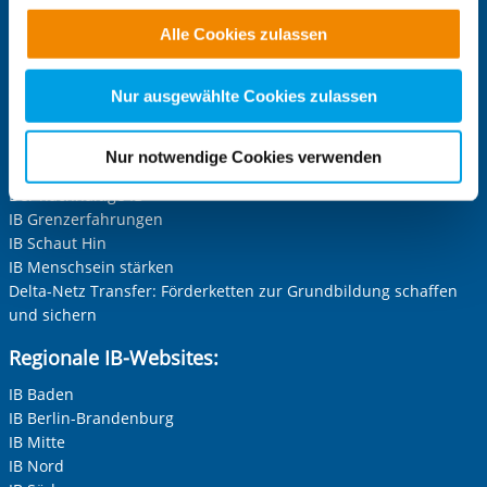
Funktionen für diese Zwecke aktiviert sind, müssen Sie
IB-Stiftungen:
Alle Cookies zulassen
alle Cookie-Kategorien auswählen. Sie können mittels
IB-Stiftung
nachfolgender Buttons über Ihre Einwilligung für diese
Stiftung Schwarz-Rot-Bunt
Zwecke entscheiden und Ihre erteilte Einwilligung stets
Nur ausgewählte Cookies zulassen
für die Zukunft widerrufen. Bitte beachten Sie: Ihre
Projekt-Websites:
etwaige Einwilligung erstreckt sich nicht auf notwendige
Nur notwendige Cookies verwenden
Inklusion leben und erleben im IB
Cookies, die erforderlich zur Bereitstellung der von Ihnen
Der nachhaltige IB
aufgerufenen und somit gewünschten Website-
IB Grenzerfahrungen
Funktionen sind. Diese Cookies setzen wir aufgrund
IB Schaut Hin
berechtigter Interessen und daher unabhängig von einer
IB Menschsein stärken
Einwilligung.
Delta-Netz Transfer: Förderketten zur Grundbildung schaffen
und sichern
Regionale IB-Websites:
IB Baden
IB Berlin-Brandenburg
IB Mitte
IB Nord