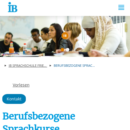
Springe zum Inhalt
Automatische Wiede
IB SPRACHSCHULE FRIE...
BERUFSBEZOGENE SPRAC...
Vorlesen
Kontakt
Berufsbezogene
Sprachkurse