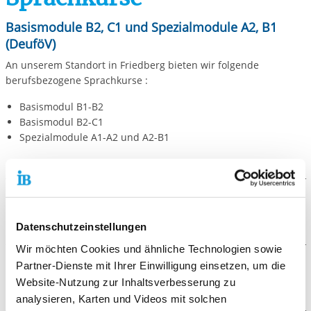
Basismodule B2, C1 und Spezialmodule A2, B1
(DeuföV)
An unserem Standort in Friedberg bieten wir folgende
berufsbezogene Sprachkurse :
Basismodul B1-B2
Basismodul B2-C1
Spezialmodule A1-A2 und A2-B1
Der Ablauf
Datenschutzeinstellungen
Basismodule:
Wir möchten Cookies und ähnliche Technologien sowie
In den Basismodul B1-B2 und B2-C1 als den
Partner-Dienste mit Ihrer Einwilligung einsetzen, um die
Die Voraussetzungen
Kernelementen der berufsbezogenen
Website-Nutzung zur Inhaltsverbesserung zu
Deutschsprachförderung steht das Erreichen von
analysieren, Karten und Videos mit solchen
Die Voraussetzung zur Teilnahme ist ein
berufsfeldübergreifenden Deutschkenntnissen auf einem