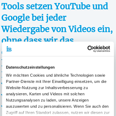
Tools setzen YouTube und
Google bei jeder
Wiedergabe von Videos ein,
ohne dass wir das
deaktivieren können. Daher
können wir erst mit Ihrer
Datenschutzeinstellungen
Einwilligung dazu die
Wir möchten Cookies und ähnliche Technologien sowie
Partner-Dienste mit Ihrer Einwilligung einsetzen, um die
Videos abspielen. Bei der
Website-Nutzung zur Inhaltsverbesserung zu
analysieren, Karten und Videos mit solchen
Wiedergabe erhalten
Nutzungsanalysen zu laden, unsere Anzeigen
YouTube und Google Daten
auszuwerten und zu personalisieren. Wenn Sie auch den
Zugriff auf Ihren Standort zulassen, nutzen wir diesen zur