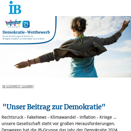
Springe zum Inhalt
IB SÜDWEST GGMBH
"Unser Beitrag zur Demokratie"
Rechtsruck - FakeNews - Klimawandel - Inflation - Kriege ...
unsere Gesellschaft steht vor großen Herausforderungen.
Deswegen hat die IB-Gruppe das Jahr der Demokratie 2024